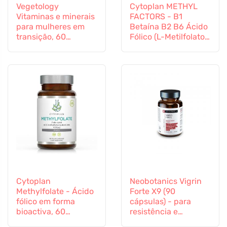
Vegetology
Cytoplan METHYL
Vitaminas e minerais
FACTORS - B1
para mulheres em
Betaína B2 B6 Ácido
transição, 60
Fólico (L-Metilfolato)
cápsulas
Vitamina B12 e Zinco,
60 cápsulas
Cytoplan
Neobotanics Vigrin
Methylfolate - Ácido
Forte X9 (90
fólico em forma
cápsulas) - para
bioactiva, 60
resistência e
cápsulas
vitalidade