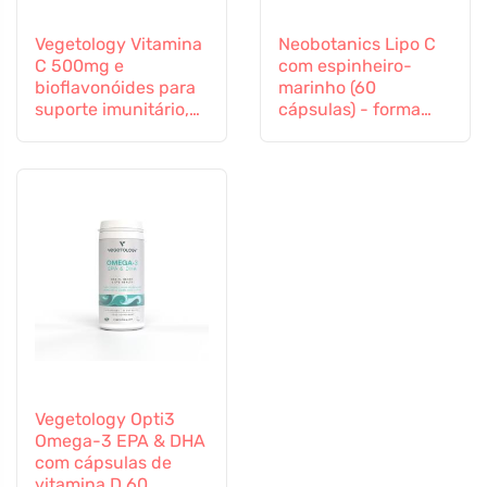
Vegetology Vitamina
Neobotanics Lipo C
C 500mg e
com espinheiro-
bioflavonóides para
marinho (60
suporte imunitário,
cápsulas) - forma
60 cápsulas
altamente eficaz
Vegetology Opti3
Omega-3 EPA & DHA
com cápsulas de
vitamina D 60