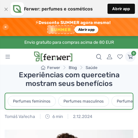
×
Ferwer: perfumes e cosméticos
Abrir app
⚡
Desconto SUMMER agora mesmo!
×
SUMMER
Abrir app
Envio gratuito para compras acima de 80 EUR
0
Ferwer
Blog
Saúde
Experiências com quercetina
mostram seus benefícios
Perfumes femininos
Perfumes masculinos
Perfumes u
Tomáš Vařecha
6 min
2.12.2024