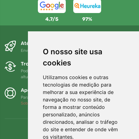
4,7/5
97%
Até ao dia seguinte e sem custos
O nosso site usa
Envio gratuito para encomendas superiores a 80 EUR
cookies
Trocas e devoluções gratuitas
Pode devolver ou trocar a sua encomenda em qualquer
Utilizamos cookies e outras
altura no prazo de 90 dias
tecnologias de medição para
Apoiamos a Trees.org
melhorar a sua experiência de
Para cada encomenda plantamos uma árvore! Leia mais
navegação no nosso site, de
Sobre nós
.
forma a mostrar conteúdo
personalizado, anúncios
direcionados, analisar o tráfego
do site e entender de onde vêm
os visitantes.