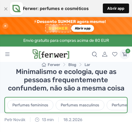
×
Ferwer: perfumes e cosméticos
Abrir app
⚡
Desconto SUMMER agora mesmo!
×
SUMMER
Abrir app
Envio gratuito para compras acima de 80 EUR
0
Ferwer
Blog
Lar
Minimalismo e ecologia, que as
pessoas frequentemente
confundem, não são a mesma coisa
Perfumes femininos
Perfumes masculinos
Perfumes u
Petr Novák
13 min
18.2.2026