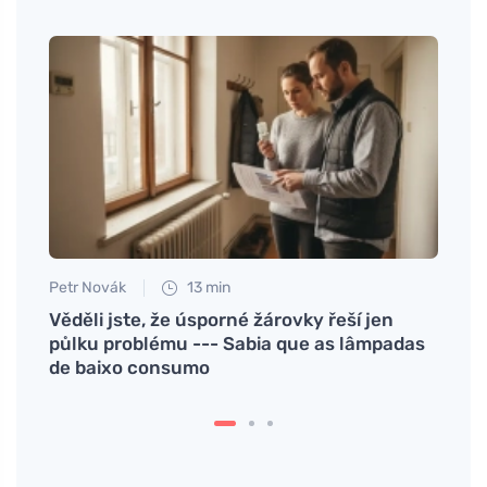
Martin
A des
forma
Petr Novák
13 min
orma
Věděli jste, že úsporné žárovky řeší jen
půlku problému --- Sabia que as lâmpadas
de baixo consumo