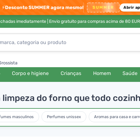
⚡
Desconto SUMMER agora mesmo!
SUMMER
Abrir a
achadas imediatamente |
Envio gratuito para compras acima de 80 EUR
Grossista
o
Corpo e higiene
Crianças
Homem
Saúde
impeza do forno que todo cozinhe
fumes masculinos
Perfumes unissex
Aromas para casa e carr