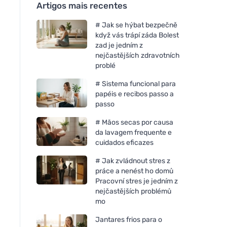
Artigos mais recentes
# Jak se hýbat bezpečně
když vás trápí záda Bolest
zad je jedním z
nejčastějších zdravotních
problé
# Sistema funcional para
papéis e recibos passo a
passo
# Mãos secas por causa
da lavagem frequente e
cuidados eficazes
# Jak zvládnout stres z
práce a nenést ho domů
Pracovní stres je jedním z
nejčastějších problémů
mo
Jantares frios para o