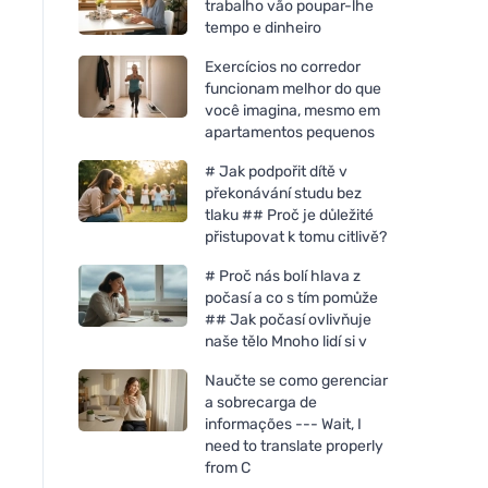
trabalho vão poupar-lhe
tempo e dinheiro
Exercícios no corredor
funcionam melhor do que
você imagina, mesmo em
apartamentos pequenos
# Jak podpořit dítě v
překonávání studu bez
tlaku ## Proč je důležité
přistupovat k tomu citlivě?
# Proč nás bolí hlava z
počasí a co s tím pomůže
## Jak počasí ovlivňuje
naše tělo Mnoho lidí si v
Naučte se como gerenciar
a sobrecarga de
informações --- Wait, I
need to translate properly
from C