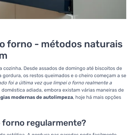
do forno - métodos naturais
am
na cozinha. Desde assados de domingo até biscoitos de
 a gordura, os restos queimados e o cheiro começam a se
do foi a última vez que limpei o forno realmente a
 doméstica adiada, embora existam várias maneiras de
ogias modernas de autolimpeza
, hoje há mais opções
o forno regularmente?
e estética. A gordura nas paredes pode facilmente