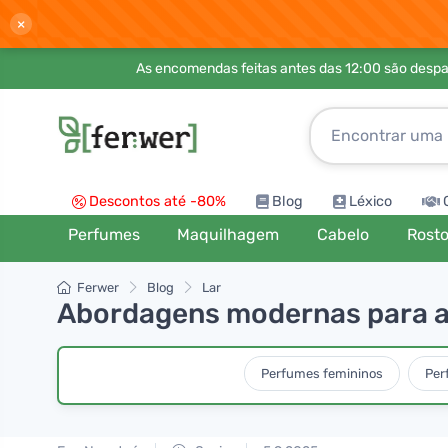
×
As encomendas feitas antes das 12:00 são desp
Descontos até -80%
Blog
Léxico
Perfumes
Maquilhagem
Cabelo
Rost
Ferwer
Blog
Lar
Abordagens modernas para a l
Perfumes femininos
Per