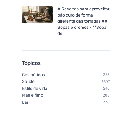
# Receitas para aproveitar
pão duro de forma
diferente das torradas ##
Sopas e cremes - **Sopa
de
Tópicos
Cosméticos
268
Saúde
2607
Estilo de vida
240
Mãe e filho
208
Lar
338