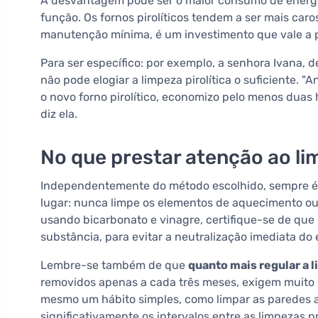
A desvantagem pode ser o maior consumo de energi
função. Os fornos pirolíticos tendem a ser mais car
manutenção mínima, é um investimento que vale a 
Para ser específico: por exemplo, a senhora Ivana, 
não pode elogiar a limpeza pirolítica o suficiente. 
o novo forno pirolítico, economizo pelo menos duas 
diz ela.
No que prestar atenção ao li
Independentemente do método escolhido, sempre é 
lugar: nunca limpe os elementos de aquecimento ou 
usando bicarbonato e vinagre, certifique-se de que
substância, para evitar a neutralização imediata do e
Lembre-se também de que
quanto mais regular a 
removidos apenas a cada três meses, exigem muito 
mesmo um hábito simples, como limpar as paredes 
significativamente os intervalos entre as limpezas 