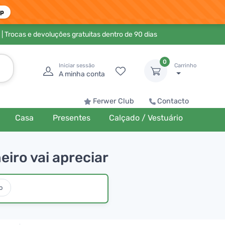
pp
| Trocas e devoluções gratuitas dentro de 90 dias
0
Iniciar sessão
Carrinho
A minha conta
Ferwer Club
Contacto
Casa
Presentes
Calçado / Vestuário
iro vai apreciar
o