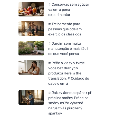
# Conservas sem açúcar
valem a pena
experimentar
# Treinamento para
pessoas que odeiam
exercícios clássicos
# Jardim sem muita
manutenção é mais fácil
do que você pensa
# Péče o vlasy v tvrdé
vodě bez drahých
produktů Here is the
translation: # Cuidado do
cabelo em á
# Jak zvládnout spánek při
práci na směny Práce na
směny může výrazně
narušit váš přirozený
spánkov