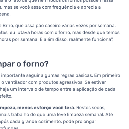
a e o fato de que nem todos os fornos possuem essa
os, mas se você assa com frequência e aprecia a
pena.
de Brno, que assa pão caseiro várias vezes por semana,
"Antes, eu lutava horas com o forno, mas desde que temos
horas por semana. E além disso, realmente funciona",
mpar o forno?
importante seguir algumas regras básicas. Em primeiro
o ventilador com produtos agressivos. Se estiver
 haja um intervalo de tempo entre a aplicação de cada
feito.
limpeza, menos esforço você terá
. Restos secos,
mais trabalho do que uma leve limpeza semanal. Até
após cada grande cozimento, pode prolongar
profundas.