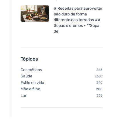
# Receitas para aproveitar
pão duro de forma
diferente das torradas ##
Sopas e cremes - **Sopa
de
Tópicos
Cosméticos
268
Saúde
2607
Estilo de vida
240
Mãe e filho
208
Lar
338