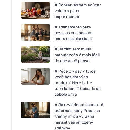
# Conservas sem açúcar
valem a pena
experimentar
# Treinamento para
pessoas que odeiam
exercícios clássicos
# Jardim sem muita
manutenção é mais fácil
do que você pensa
# Péče o vlasy v tvrdé
vodě bez drahých
produktů Here is the
translation: # Cuidado do
cabelo em á
# Jak zvládnout spánek při
práci na směny Práce na
směny může výrazně
narušit váš přirozený
spánkov