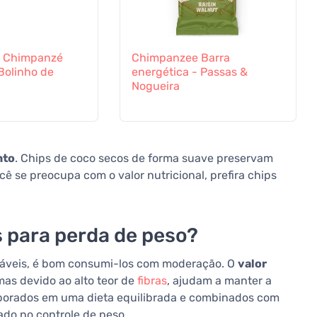
 Chimpanzé
Chimpanzee Barra
Bolinho de
energética - Passas &
Nogueira
nto
. Chips de coco secos de forma suave preservam
cê se preocupa com o valor nutricional, prefira chips
 para perda de peso?
áveis, é bom consumi-los com moderação. O
valor
as devido ao alto teor de
fibras
, ajudam a manter a
rporados em uma dieta equilibrada e combinados com
ado no controle de peso.