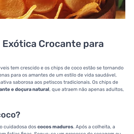
 Exótica Crocante para
veis tem crescido e os chips de coco estão se tornando
nas para os amantes de um estilo de vida saudável,
iva saborosa aos petiscos tradicionais. Os chips de
ante e doçura natural
, que atraem não apenas adultos,
coco?
ão cuidadosa dos
cocos maduros
. Após a colheita, a
 em fatias finas. Segue-se um processo de secagem ou