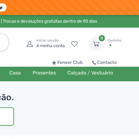
pp
| Trocas e devoluções gratuitas dentro de 90 dias
0
Iniciar sessão
Carrinho
A minha conta
Ferwer Club
Contacto
Casa
Presentes
Calçado / Vestuário
ção.