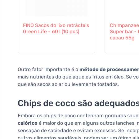
FINO Sacos do lixo retrácteis
Chimpanzee
Green Life - 60 l (10 pcs)
Super bar - 
cacau 55g
Outro fator importante é o
método de processame
mais nutrientes do que aqueles fritos em óleo. Se vo
que são secos ao ar ou levemente tostados.
Chips de coco são adequados
Embora os chips de coco contenham gorduras saud
calórico
é maior do que em alguns outros lanches, m
sensação de saciedade e evitam excessos. Se inco
outros alimentos saudáveis, podem ser um ótimo ali