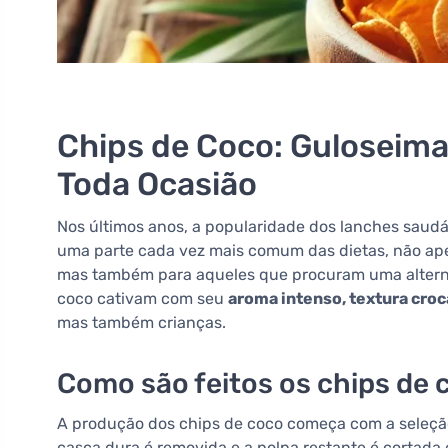
Chips de Coco: Guloseima
Toda Ocasião
Nos últimos anos, a popularidade dos lanches saudá
uma parte cada vez mais comum das dietas, não ape
mas também para aqueles que procuram uma alternat
coco cativam com seu
aroma intenso, textura croc
mas também crianças.
Como são feitos os chips de 
A produção dos chips de coco começa com a seleç
casca dura é removida e a polpa restante é cortada