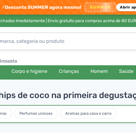
⚡
Desconto SUMMER agora mesmo!
SUMMER
Abrir a
achadas imediatamente |
Envio gratuito para compras acima de 80 EUR
Grossista
o
Corpo e higiene
Crianças
Homem
Saúde
chips de coco na primeira degusta
inos
Perfumes unissex
Aromas para casa e carro