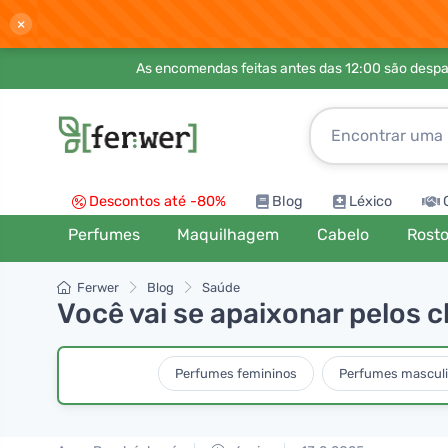
×
As encomendas feitas antes das 12:00 são desp
Descontos até -80%
Blog
Léxico
Perfumes
Maquilhagem
Cabelo
Rost
Ferwer
Blog
Saúde
Você vai se apaixonar pelos 
Perfumes femininos
Perfumes mascul