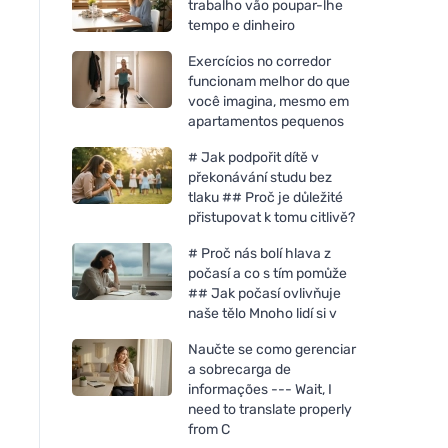
trabalho vão poupar-lhe
tempo e dinheiro
Exercícios no corredor
funcionam melhor do que
você imagina, mesmo em
apartamentos pequenos
# Jak podpořit dítě v
překonávání studu bez
tlaku ## Proč je důležité
přistupovat k tomu citlivě?
# Proč nás bolí hlava z
počasí a co s tím pomůže
## Jak počasí ovlivňuje
naše tělo Mnoho lidí si v
Naučte se como gerenciar
a sobrecarga de
informações --- Wait, I
need to translate properly
from C