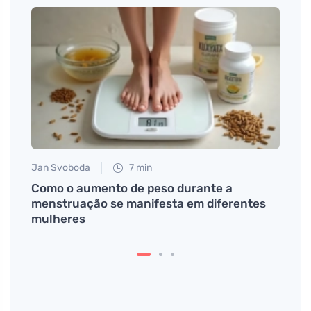
Jan Svoboda
7 min
Petr N
Como o aumento de peso durante a
Vamos
do
menstruação se manifesta em diferentes
no tr
mulheres