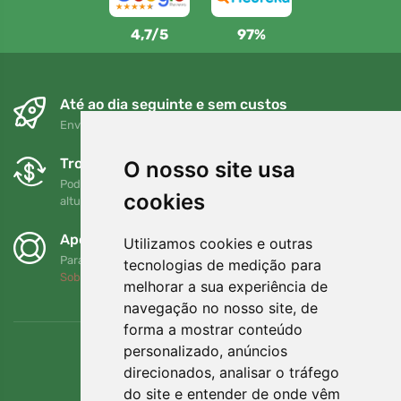
4,7/5
97%
Até ao dia seguinte e sem custos
Envio gratuito para encomendas superiores a 80 EUR
Trocas e devoluções gratuitas
O nosso site usa
Pode devolver ou trocar a sua encomenda em qualquer
cookies
altura no prazo de 90 dias
Apoiamos a Trees.org
Utilizamos cookies e outras
Para cada encomenda plantamos uma árvore! Leia mais
tecnologias de medição para
Sobre nós
.
melhorar a sua experiência de
navegação no nosso site, de
forma a mostrar conteúdo
personalizado, anúncios
direcionados, analisar o tráfego
do site e entender de onde vêm