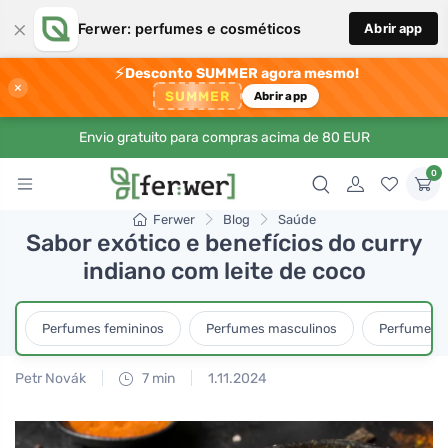
×
Ferwer: perfumes e cosméticos
Abrir app
⚡
Desconto SUMMER agora mesmo!
×
SUMMER
Abrir app
Envio gratuito para compras acima de 80 EUR
0
Ferwer
Blog
Saúde
Sabor exótico e benefícios do curry
indiano com leite de coco
Perfumes femininos
Perfumes masculinos
Perfumes u
Petr Novák
7 min
1.11.2024