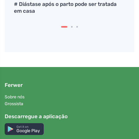
séria
# Diástase após o parto pode ser tratada
Como
em casa
no a
Ferwer
Sobre nós
Grossista
Descarregue a aplicação
Get it on
Google Play