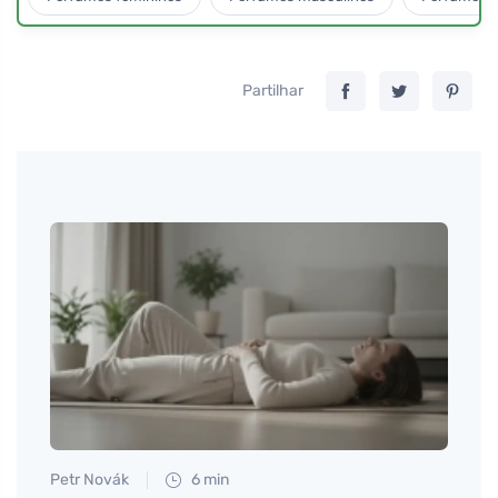
Partilhar
Petr Novák
6 min
Anna 