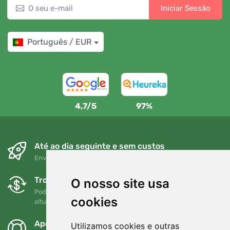
Iniciar Sessão
Português / EUR
4,7/5
97%
Até ao dia seguinte e sem custos
Envio gratuito para encomendas superiores a 80 EUR
Trocas e devoluções gratuitas
O nosso site usa
Pode devolver ou trocar a sua encomenda em qualquer
cookies
altura no prazo de 90 dias
Apoiamos a Trees.org
Utilizamos cookies e outras