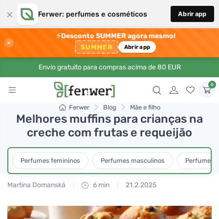
×
Ferwer: perfumes e cosméticos
Abrir app
⚡
Desconto SUMMER agora mesmo!
×
SUMMER
Abrir app
Envio gratuito para compras acima de 80 EUR
0
Ferwer
Blog
Mãe e filho
Melhores muffins para crianças na
creche com frutas e requeijão
Perfumes femininos
Perfumes masculinos
Perfumes u
Martina Domanská
6 min
21.2.2025