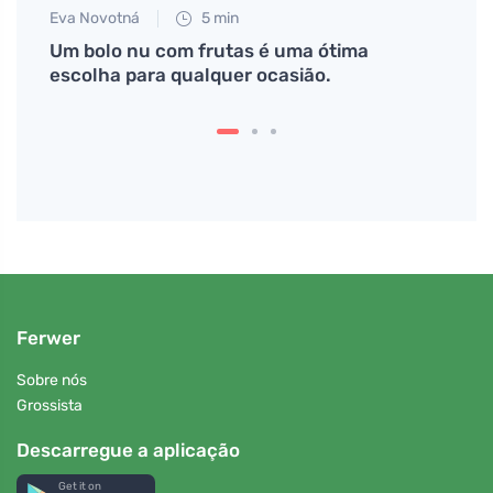
Eva Novotná
5 min
Tomáš
o e
Um bolo nu com frutas é uma ótima
Como 
escolha para qualquer ocasião.
B6 e 
Ferwer
Sobre nós
Grossista
Descarregue a aplicação
Get it on