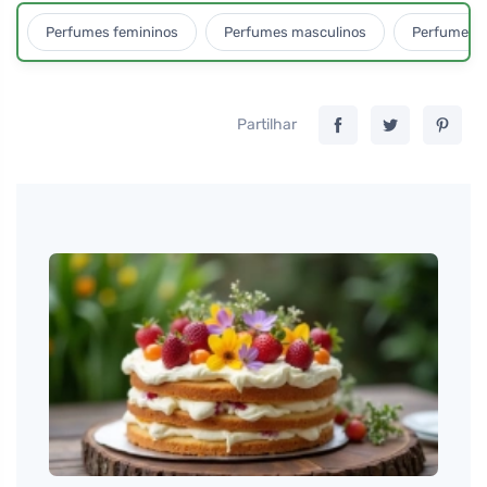
Perfumes femininos
Perfumes masculinos
Perfumes u
Partilhar