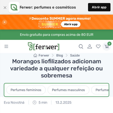
×
Ferwer: perfumes e cosméticos
Abrir app
⚡
Desconto SUMMER agora mesmo!
×
SUMMER
Abrir app
Envio gratuito para compras acima de 80 EUR
0
Ferwer
Blog
Saúde
Morangos liofilizados adicionam
variedade a qualquer refeição ou
sobremesa
Perfumes femininos
Perfumes masculinos
Perfumes u
Eva Novotná
5 min
13.2.2025