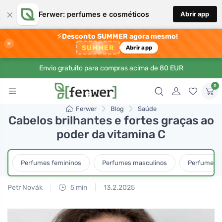
×
Ferwer: perfumes e cosméticos
Abrir app
⚡
Desconto SUMMER agora mesmo!
×
SUMMER
Abrir app
Envio gratuito para compras acima de 80 EUR
0
Ferwer
Blog
Saúde
Cabelos brilhantes e fortes graças ao
poder da vitamina C
Perfumes femininos
Perfumes masculinos
Perfumes u
Petr Novák
5 min
13.2.2025