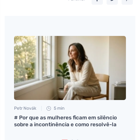
Petr Novák
5 min
Anna 
ndo
# Por que as mulheres ficam em silêncio
A esc
sobre a incontinência e como resolvê-la
para 