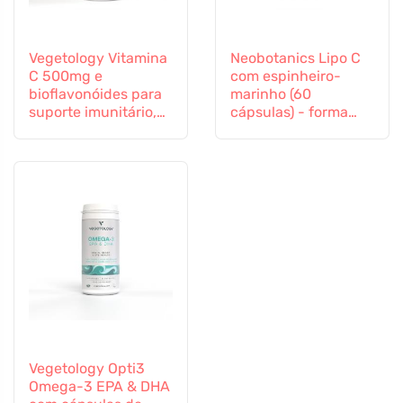
Vegetology Vitamina
Neobotanics Lipo C
C 500mg e
com espinheiro-
bioflavonóides para
marinho (60
suporte imunitário,
cápsulas) - forma
60 cápsulas
altamente eficaz
Vegetology Opti3
Omega-3 EPA & DHA