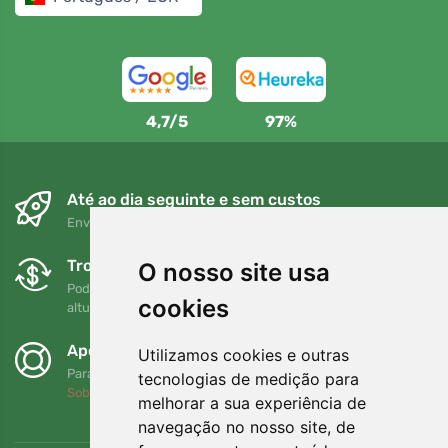
4,7/5
97%
Até ao dia seguinte e sem custos
Envio gratuito para encomendas superiores a 80 EUR
Trocas e devoluções gratuitas
O nosso site usa
Pode devolver ou trocar a sua encomenda em qualquer
cookies
altura no prazo de 90 dias
Apoiamos a Trees.org
Utilizamos cookies e outras
Para cada encomenda plantamos uma árvore! Leia mais
tecnologias de medição para
Sobre nós
.
melhorar a sua experiência de
navegação no nosso site, de