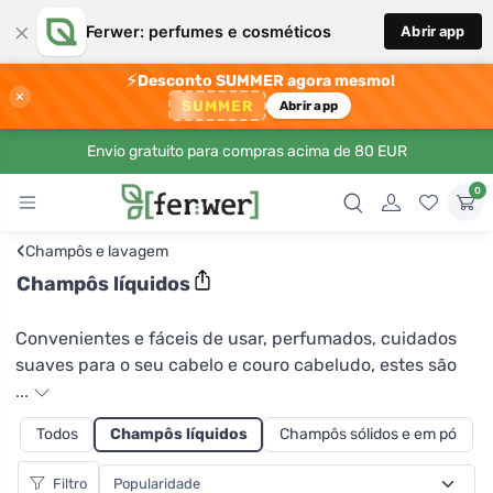
×
Ferwer: perfumes e cosméticos
Abrir app
⚡
Desconto SUMMER agora mesmo!
×
SUMMER
Abrir app
Envio gratuito para compras acima de 80 EUR
0
‹
Champôs e lavagem
Champôs líquidos
Convenientes e fáceis de usar, perfumados, cuidados
suaves para o seu cabelo e couro cabeludo, estes são
champôs líquidos. Na Ferwer encontrará uma gama de
...
produtos para todos os tipos de cabelo. O cabelo seco
Todos
Champôs líquidos
Champôs sólidos e em pó
apreciará o champô Tierra verde com erva-limão , a
perda excessiva de cabelo será ajudada pelo champô
Filtro