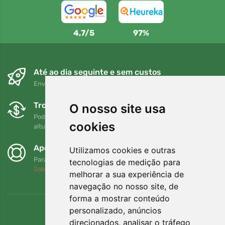
4,7/5
97%
Até ao dia seguinte e sem custos
Envio gratuito para encomendas superiores a 80 EUR
Trocas e devoluções gratuitas
O nosso site usa
Pode devolver ou trocar a sua encomenda em qualquer
cookies
altura no prazo de 90 dias
Apoiamos a Trees.org
Utilizamos cookies e outras
Para cada encomenda plantamos uma árvore! Leia mais
tecnologias de medição para
Sobre nós
.
melhorar a sua experiência de
navegação no nosso site, de
forma a mostrar conteúdo
personalizado, anúncios
direcionados, analisar o tráfego