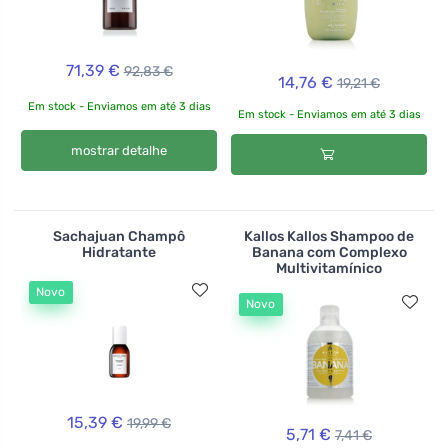
71,39 €
92,83 €
14,76 €
19,21 €
Em stock - Enviamos em até 3 dias
Em stock - Enviamos em até 3 dias
mostrar detalhe
Sachajuan Champô
Kallos Kallos Shampoo de
Hidratante
Banana com Complexo
Multivitamínico
Novo
Novo
15,39 €
19,99 €
5,71 €
7,41 €