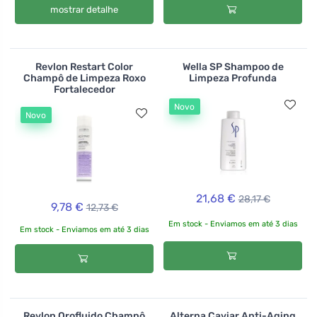
mostrar detalhe
Revlon Restart Color
Wella SP Shampoo de
Champô de Limpeza Roxo
Limpeza Profunda
Fortalecedor
Novo
Novo
21,68 €
28,17 €
9,78 €
12,73 €
Em stock - Enviamos em até 3 dias
Em stock - Enviamos em até 3 dias
Revlon Orofluido Champô
Alterna Caviar Anti-Aging