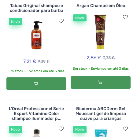
Tabac Original shampoo e
Argan Champô em Óleo
condicionador para barba
Novo
Novo
2,86 €
3,73 €
7,21 €
9,39 €
Em stock - Enviamos em até 3 dias
Em stock - Enviamos em até 3 dias
L'Oréal Professionnel Serie
Bioderma ABCDerm Gel
Expert Vitamino Color
Moussant gel de limpeza
shampoo iluminador p...
suave para crianças
Novo
Novo