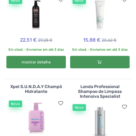
Novo
Novo
22,51 €
15,88 €
29,28 €
20,62 €
Em stock - Enviamos em até 3 dias
Em stock - Enviamos em até 3 dias
mostrar detalhe
Xpel S.U.N.D.A.Y Champô
Londa Professional
Hidratante
Shampoo de Limpeza
Intensiva Specialist
Novo
Novo