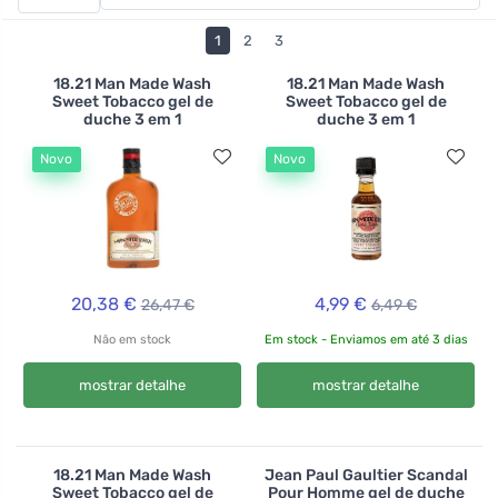
urtiga , que regula suave mas eficazmente o sebo e a
caspa, o cabelo quebradiço e fraco será fortalecido e
1
2
3
regenerado pelo champô fortalecedor Officina Naturae .
18.21 Man Made Wash
18.21 Man Made Wash
Sweet Tobacco gel de
Sweet Tobacco gel de
duche 3 em 1
duche 3 em 1
Novo
Novo
20,38 €
4,99 €
26,47 €
6,49 €
Não em stock
Em stock - Enviamos em até 3 dias
mostrar detalhe
mostrar detalhe
18.21 Man Made Wash
Jean Paul Gaultier Scandal
Sweet Tobacco gel de
Pour Homme gel de duche