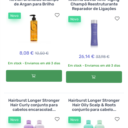
de Argan para Brilho
Champô Reestruturante
Reparador de Ligações
Novo
Novo
8,08 €
10,50 €
26,14 €
33,98 €
Em stock - Enviamos em até 3 dias
Em stock - Enviamos em até 3 dias
Hairburst Longer Stronger
Hairburst Longer Stronger
Hair Curly conjunto para
Hair Oily Scalp & Roots
cabelos encaracolad...
conjunto para cabelo...
Novo
Novo