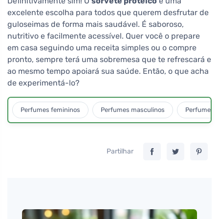
Definitivamente sim! O
sorvete proteico
é uma
excelente escolha para todos que querem desfrutar de
guloseimas de forma mais saudável. É saboroso,
nutritivo e facilmente acessível. Quer você o prepare
em casa seguindo uma receita simples ou o compre
pronto, sempre terá uma sobremesa que te refrescará e
ao mesmo tempo apoiará sua saúde. Então, o que acha
de experimentá-lo?
Perfumes femininos
Perfumes masculinos
Perfumes u
Partilhar