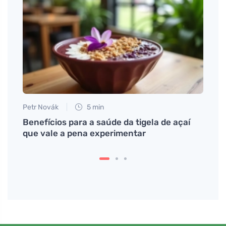
Petr Novák
5 min
Eva No
Benefícios para a saúde da tigela de açaí
Segre
que vale a pena experimentar
a la 