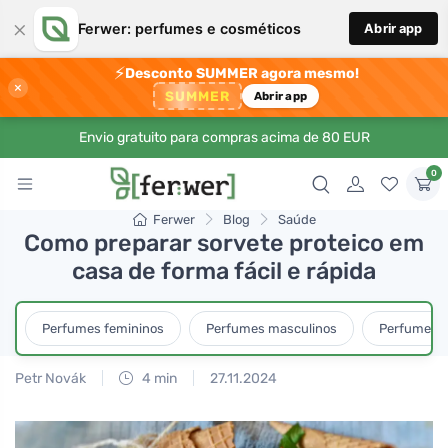
×
Ferwer: perfumes e cosméticos
Abrir app
⚡
Desconto SUMMER agora mesmo!
×
SUMMER
Abrir app
Envio gratuito para compras acima de 80 EUR
0
Ferwer
Blog
Saúde
Como preparar sorvete proteico em
casa de forma fácil e rápida
Perfumes femininos
Perfumes masculinos
Perfumes u
Petr Novák
4 min
27.11.2024