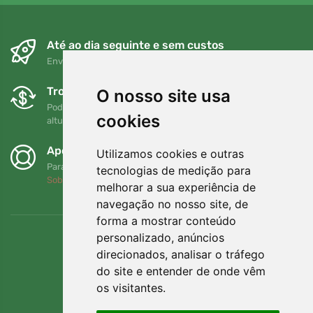
Até ao dia seguinte e sem custos
Envio gratuito para encomendas superiores a 80 EUR
Trocas e devoluções gratuitas
O nosso site usa
Pode devolver ou trocar a sua encomenda em qualquer
cookies
altura no prazo de 90 dias
Apoiamos a Trees.org
Utilizamos cookies e outras
Para cada encomenda plantamos uma árvore! Leia mais
tecnologias de medição para
Sobre nós
.
melhorar a sua experiência de
navegação no nosso site, de
forma a mostrar conteúdo
personalizado, anúncios
direcionados, analisar o tráfego
do site e entender de onde vêm
os visitantes.