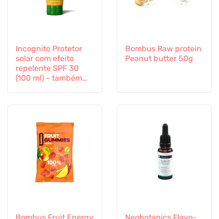
Incognito Protetor
Bombus Raw protein
solar com efeito
Peanut butter 50g
repelente SPF 30
(100 ml) - também
adequado para
crianças a partir dos
6 meses
Bombus Fruit Energy
Neobotanics Flavo-