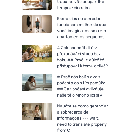
trabalho vão poupar-lhe
tempo e dinheiro
Exercícios no corredor
funcionam melhor do que
você imagina, mesmo em
apartamentos pequenos
# Jak podpořit dítě v
překonávání studu bez
tlaku ## Proč je důležité
přistupovat k tomu citlivě?
# Proč nás bolí hlava z
počasí a co s tím pomůže
## Jak počasí ovlivňuje
naše tělo Mnoho lidí si v
Naučte se como gerenciar
a sobrecarga de
informações --- Wait, I
need to translate properly
from C