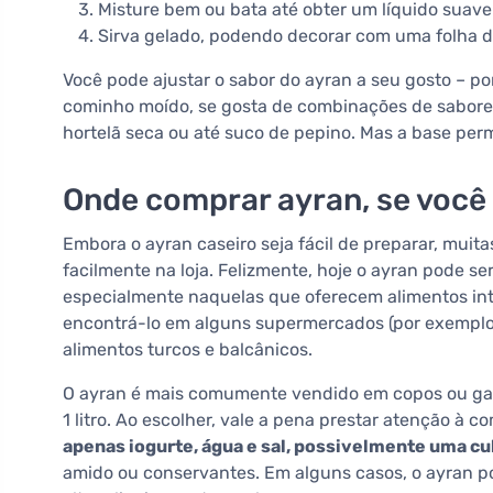
Misture bem ou bata até obter um líquido suav
Sirva gelado, podendo decorar com uma folha de
Você pode ajustar o sabor do ayran a seu gosto – po
cominho moído, se gosta de combinações de sabores
hortelã seca ou até suco de pepino. Mas a base per
Onde comprar ayran, se você
Embora o ayran caseiro seja fácil de preparar, mu
facilmente na loja. Felizmente, hoje o ayran pode s
especialmente naquelas que oferecem alimentos in
encontrá-lo em alguns supermercados (por exemplo, 
alimentos turcos e balcânicos.
O ayran é mais comumente vendido em copos ou gar
1 litro. Ao escolher, vale a pena prestar atenção à 
apenas iogurte, água e sal, possivelmente uma cul
amido ou conservantes. Em alguns casos, o ayran po