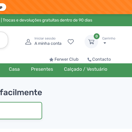
pp
| Trocas e devoluções gratuitas dentro de 90 dias
0
Iniciar sessão
Carrinho
A minha conta
Ferwer Club
Contacto
Casa
Presentes
Calçado / Vestuário
 facilmente