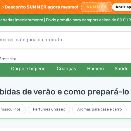
⚡
Desconto SUMMER agora mesmo!
SUMMER
Abrir a
achadas imediatamente |
Envio gratuito para compras acima de 80 EUR
Grossista
o
Corpo e higiene
Crianças
Homem
Saúde
bidas de verão e como prepará-lo
 masculinos
Perfumes unissex
Aromas para casa e carro