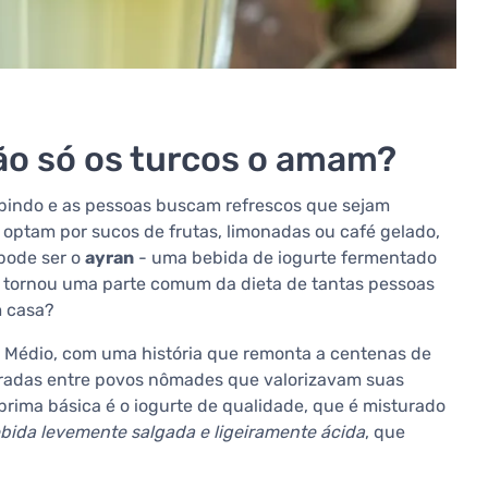
não só os turcos o amam?
ubindo e as pessoas buscam refrescos que sejam
s optam por sucos de frutas, limonadas ou café gelado,
pode ser o
ayran
- uma bebida de iogurte fermentado
se tornou uma parte comum da dieta de tantas pessoas
m casa?
te Médio, com uma história que remonta a centenas de
tradas entre povos nômades que valorizavam suas
prima básica é o iogurte de qualidade, que é misturado
bida levemente salgada e ligeiramente ácida
, que