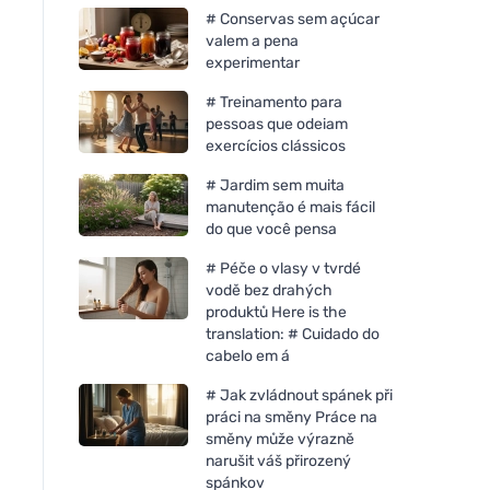
# Conservas sem açúcar
valem a pena
experimentar
# Treinamento para
pessoas que odeiam
exercícios clássicos
# Jardim sem muita
manutenção é mais fácil
do que você pensa
# Péče o vlasy v tvrdé
vodě bez drahých
produktů Here is the
translation: # Cuidado do
cabelo em á
# Jak zvládnout spánek při
práci na směny Práce na
směny může výrazně
narušit váš přirozený
spánkov