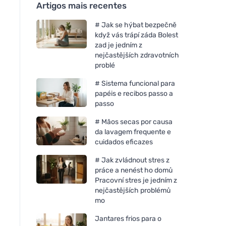
Artigos mais recentes
# Jak se hýbat bezpečně
když vás trápí záda Bolest
zad je jedním z
nejčastějších zdravotních
problé
# Sistema funcional para
papéis e recibos passo a
passo
# Mãos secas por causa
da lavagem frequente e
cuidados eficazes
# Jak zvládnout stres z
práce a nenést ho domů
Pracovní stres je jedním z
nejčastějších problémů
mo
Jantares frios para o