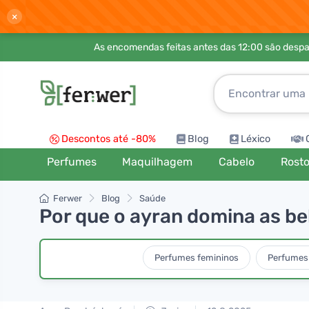
×
As encomendas feitas antes das 12:00 são desp
Descontos até -80%
Blog
Léxico
Perfumes
Maquilhagem
Cabelo
Rost
Ferwer
Blog
Saúde
Por que o ayran domina as be
Perfumes femininos
Perfumes