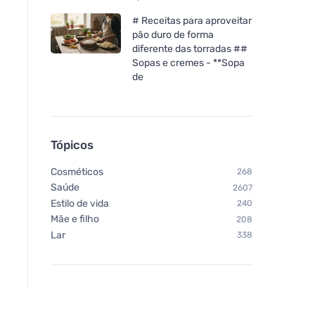
# Receitas para aproveitar
pão duro de forma
diferente das torradas ##
Sopas e cremes - **Sopa
de
Tópicos
Cosméticos
268
Saúde
2607
Estilo de vida
240
Mãe e filho
208
Lar
338