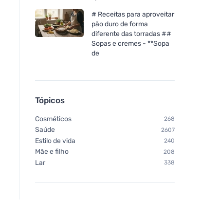
# Receitas para aproveitar
pão duro de forma
diferente das torradas ##
Sopas e cremes - **Sopa
de
Tópicos
Cosméticos
268
Saúde
2607
Estilo de vida
240
Mãe e filho
208
Lar
338