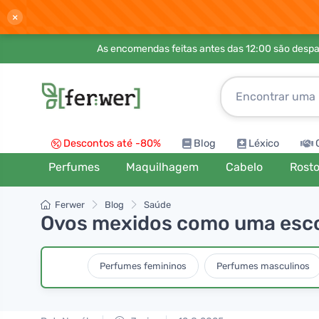
×
As encomendas feitas antes das 12:00 são desp
Descontos até -80%
Blog
Léxico
Perfumes
Maquilhagem
Cabelo
Rost
Ferwer
Blog
Saúde
Ovos mexidos como uma esco
Perfumes femininos
Perfumes masculinos