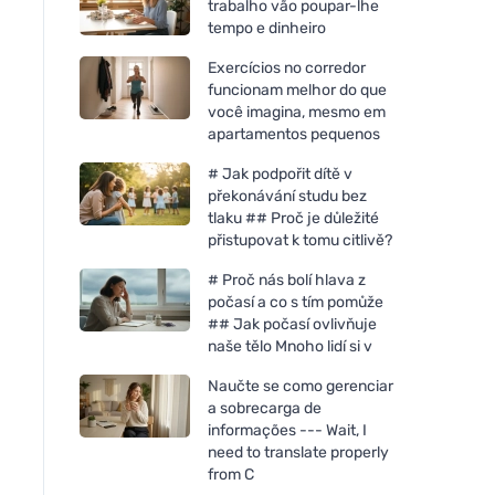
trabalho vão poupar-lhe
tempo e dinheiro
Exercícios no corredor
funcionam melhor do que
você imagina, mesmo em
apartamentos pequenos
# Jak podpořit dítě v
překonávání studu bez
tlaku ## Proč je důležité
přistupovat k tomu citlivě?
# Proč nás bolí hlava z
počasí a co s tím pomůže
## Jak počasí ovlivňuje
naše tělo Mnoho lidí si v
Naučte se como gerenciar
a sobrecarga de
informações --- Wait, I
need to translate properly
from C