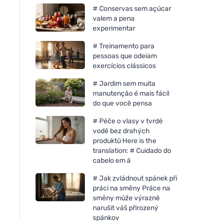
# Conservas sem açúcar
valem a pena
experimentar
# Treinamento para
pessoas que odeiam
exercícios clássicos
# Jardim sem muita
manutenção é mais fácil
do que você pensa
# Péče o vlasy v tvrdé
vodě bez drahých
produktů Here is the
translation: # Cuidado do
cabelo em á
# Jak zvládnout spánek při
práci na směny Práce na
směny může výrazně
narušit váš přirozený
spánkov