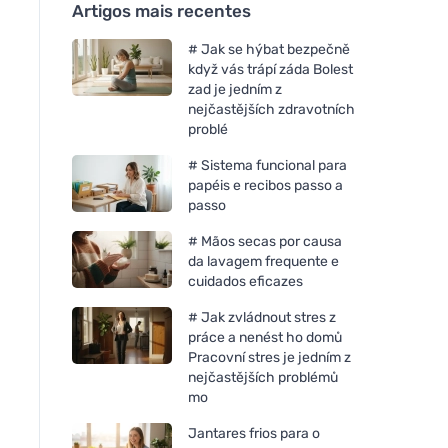
Artigos mais recentes
# Jak se hýbat bezpečně
když vás trápí záda Bolest
zad je jedním z
nejčastějších zdravotních
problé
# Sistema funcional para
papéis e recibos passo a
passo
# Mãos secas por causa
da lavagem frequente e
cuidados eficazes
# Jak zvládnout stres z
práce a nenést ho domů
Pracovní stres je jedním z
nejčastějších problémů
mo
Jantares frios para o