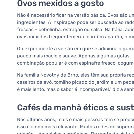
Ovos mexidos a gosto
Não é necessário ficar na versão básica. Ovos são 
ingredientes. A inspiração pode ser buscada ao red
frescas – cebolinha, estragão ou salsa. Na Itália, 
ovos mexidos frequentemente contêm açafrão, pime
Ou experimente a versão em que se adiciona algum
pouco mais macio e suave. Apenas algumas gotas – 
combinação popular é com espinafre fresco, cogume
Na família Novotný de Brno, eles têm sua própria r
caseiros da avó, tomilho picado do jardim e um pe
é mais lento, mas o sabor é incomparável," diz a se
Cafés da manhã éticos e sus
Nos últimos anos, mais e mais pessoas têm se preo
isso é ainda mais relevante. Muitas redes de super
criação – de gaiolas a orgânicos. Do ponto de vista é