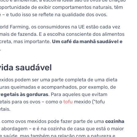
a oportunidade de exibir comportamentos naturais, têm
– e tudo isso se reflete na qualidade dos ovos.
rld Farming, os consumidores na UE estão cada vez
mais de fazenda. E a escolha consciente dos alimentos
reta, mas importante.
Um café da manhã saudável e
.
vida saudável
 mexidos podem ser uma parte completa de uma dieta
duras queimadas e acompanhados, por exemplo, de
vegetais às gorduras
. Para aqueles que evitam
etais para os ovos – como o
tofu
mexido ("tofu
tais.
s como ovos mexidos pode fazer parte de uma
cozinha
 abordagem – e é na cozinha de casa que está o maior
e saúde, mas também na relação com a natureza e