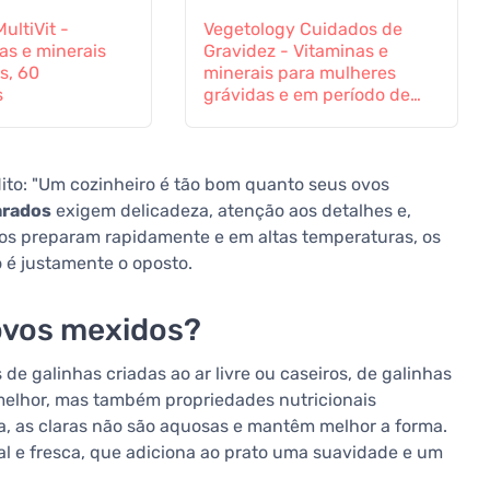
ultiVit -
Vegetology Cuidados de
as e minerais
Gravidez - Vitaminas e
s, 60
minerais para mulheres
s
grávidas e em período de
amamentação, 60
comprimidos
ito: "Um cozinheiro é tão bom quanto seus ovos
arados
exigem delicadeza, atenção aos detalhes e,
os preparam rapidamente e em altas temperaturas, os
 é justamente o oposto.
ovos mexidos?
 de galinhas criadas ao ar livre ou caseiros, de galinhas
melhor, mas também propriedades nutricionais
a, as claras não são aquosas e mantêm melhor a forma.
al e fresca, que adiciona ao prato uma suavidade e um