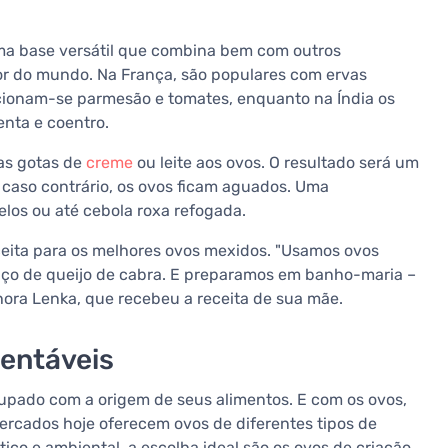
uma base versátil que combina bem com outros
or do mundo. Na França, são populares com ervas
adicionam-se parmesão e tomates, enquanto na Índia os
nta e coentro.
as gotas de
creme
ou leite aos ovos. O resultado será um
caso contrário, os ovos ficam aguados. Uma
los ou até cebola roxa refogada.
eceita para os melhores ovos mexidos. "Usamos ovos
daço de queijo de cabra. E preparamos em banho-maria –
nhora Lenka, que recebeu a receita de sua mãe.
tentáveis
cupado com a origem de seus alimentos. E com os ovos,
mercados hoje oferecem ovos de diferentes tipos de
tico e ambiental, a escolha ideal são os ovos de criação