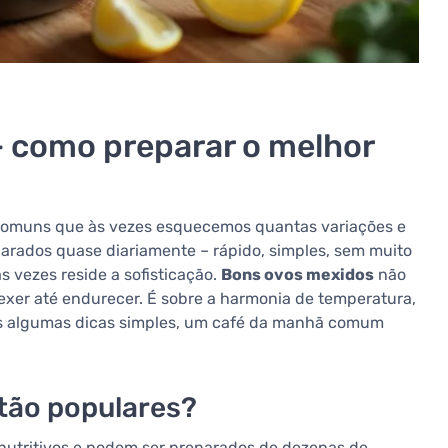
 como preparar o melhor
comuns que às vezes esquecemos quantas variações e
arados quase diariamente – rápido, simples, sem muito
 vezes reside a sofisticação.
Bons ovos mexidos
não
exer até endurecer. É sobre a harmonia de temperatura,
as algumas dicas simples, um café da manhã comum
 tão populares?
, nutritivos e podem ser preparados de dezenas de