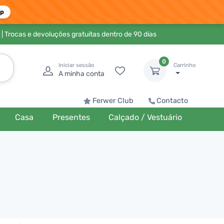
pp
| Trocas e devoluções gratuitas dentro de 90 dias
0
Iniciar sessão
Carrinho
A minha conta
Ferwer Club
Contacto
Casa
Presentes
Calçado / Vestuário