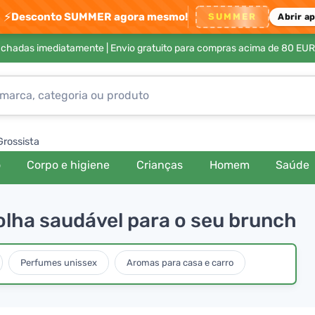
⚡
Desconto SUMMER agora mesmo!
SUMMER
Abrir a
achadas imediatamente |
Envio gratuito para compras acima de 80 EUR
Grossista
o
Corpo e higiene
Crianças
Homem
Saúde
lha saudável para o seu brunch
Perfumes unissex
Aromas para casa e carro