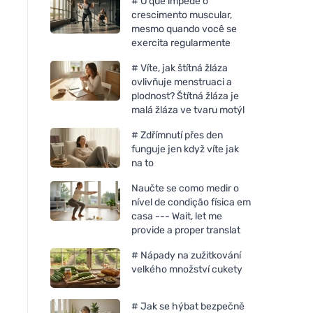
# O que impede o
crescimento muscular,
mesmo quando você se
exercita regularmente
# Víte, jak štítná žláza
ovlivňuje menstruaci a
plodnost? Štítná žláza je
malá žláza ve tvaru motýl
# Zdřímnutí přes den
funguje jen když víte jak
na to
Naučte se como medir o
nível de condição física em
casa --- Wait, let me
provide a proper translat
# Nápady na zužitkování
velkého množství cukety
# Jak se hýbat bezpečně