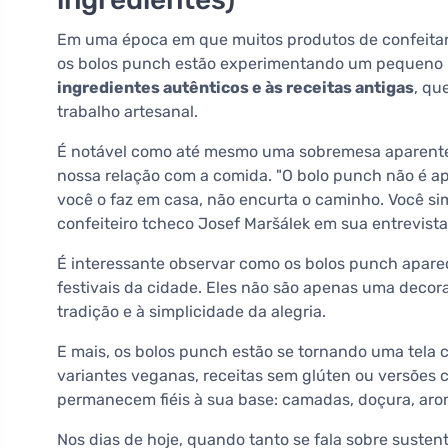
Em uma época em que muitos produtos de confeitaria 
os bolos punch estão experimentando um pequeno
ingredientes autênticos e às receitas antigas
, qu
trabalho artesanal.
É notável como até mesmo uma sobremesa aparent
nossa relação com a comida. "O bolo punch não é a
você o faz em casa, não encurta o caminho. Você si
confeiteiro tcheco Josef Maršálek em sua entrevist
É interessante observar como os bolos punch apar
festivais da cidade. Eles não são apenas uma decor
tradição e à simplicidade da alegria.
E mais, os bolos punch estão se tornando uma tela cr
variantes veganas, receitas sem glúten ou versões
permanecem fiéis à sua base: camadas, doçura, arom
Nos dias de hoje, quando tanto se fala sobre sustent