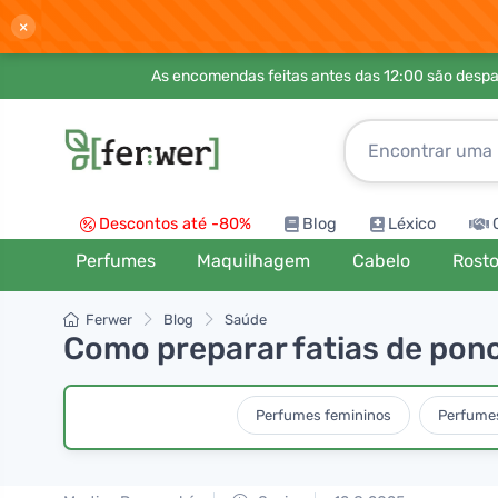
×
As encomendas feitas antes das 12:00 são desp
Descontos até -80%
Blog
Léxico
Perfumes
Maquilhagem
Cabelo
Rost
Ferwer
Blog
Saúde
Como preparar fatias de ponc
Perfumes femininos
Perfume