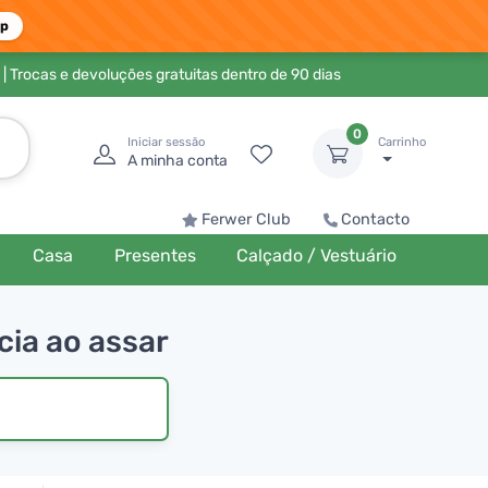
pp
| Trocas e devoluções gratuitas dentro de 90 dias
0
Iniciar sessão
Carrinho
A minha conta
Ferwer Club
Contacto
Casa
Presentes
Calçado / Vestuário
cia ao assar