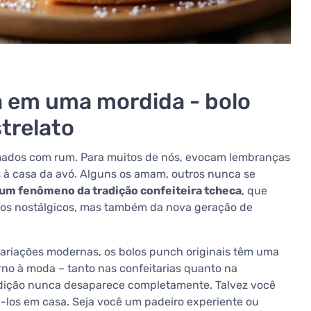
ia em uma mordida - bolo
trelato
mados com rum. Para muitos de nós, evocam lembranças
is à casa da avó. Alguns os amam, outros nunca se
 um fenômeno da tradição confeiteira tcheca
, que
 dos nostálgicos, mas também da nova geração de
riações modernas, os bolos punch originais têm uma
orno à moda – tanto nas confeitarias quanto na
adição nunca desaparece completamente. Talvez você
los em casa. Seja você um padeiro experiente ou