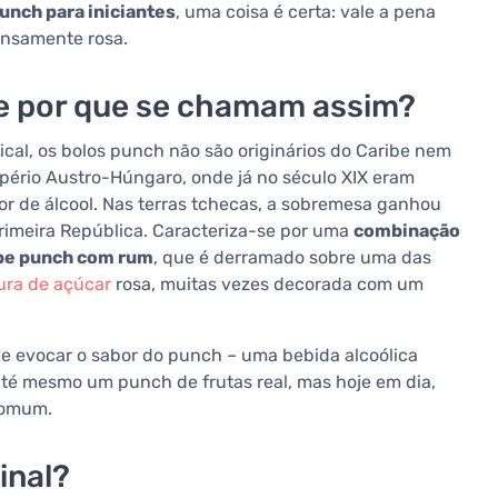
unch para iniciantes
, uma coisa é certa: vale a pena
tensamente rosa.
e por que se chamam assim?
al, os bolos punch não são originários do Caribe nem
mpério Austro-Húngaro, onde já no século XIX eram
 de álcool. Nas terras tchecas, a sobremesa ganhou
rimeira República. Caracteriza-se por uma
combinação
rope punch com rum
, que é derramado sobre uma das
ura de açúcar
rosa, muitas vezes decorada com um
e evocar o sabor do punch – uma bebida alcoólica
até mesmo um punch de frutas real, mas hoje em dia,
comum.
inal?