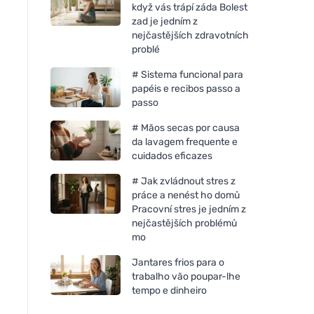
když vás trápí záda Bolest
zad je jedním z
nejčastějších zdravotních
problé
# Sistema funcional para
papéis e recibos passo a
passo
# Mãos secas por causa
da lavagem frequente e
cuidados eficazes
# Jak zvládnout stres z
práce a nenést ho domů
Pracovní stres je jedním z
nejčastějších problémů
mo
Jantares frios para o
trabalho vão poupar-lhe
tempo e dinheiro