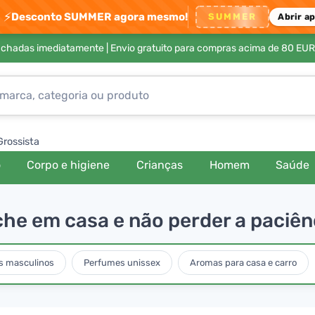
⚡
Desconto SUMMER agora mesmo!
SUMMER
Abrir a
achadas imediatamente |
Envio gratuito para compras acima de 80 EUR
Grossista
o
Corpo e higiene
Crianças
Homem
Saúde
he em casa e não perder a paciên
s masculinos
Perfumes unissex
Aromas para casa e carro