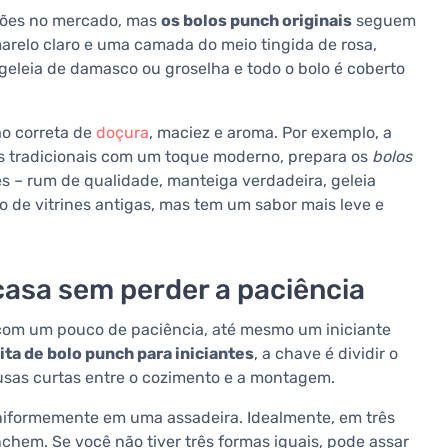
ações no mercado, mas
os bolos punch originais
seguem
marelo claro e uma camada do meio tingida de rosa,
leia de damasco ou groselha e todo o bolo é coberto
ão correta de
doçura
, maciez e aroma. Por exemplo, a
es tradicionais com um toque moderno, prepara os
bolos
s – rum de qualidade, manteiga verdadeira, geleia
o de vitrines antigas, mas tem um sabor mais leve e
asa sem perder a paciência
com um pouco de paciência, até mesmo um iniciante
ta de bolo punch para iniciantes
, a chave é dividir o
usas curtas entre o cozimento e a montagem.
uniformemente em uma assadeira. Idealmente, em três
hem. Se você não tiver três formas iguais, pode assar