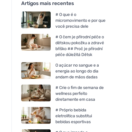
Artigos mais recentes
# O que é o
micromovimento e por que
você precisa dele
# O čem je přírodní péče o
dětskou pokožku a zdravé
bříško ## Proč je přírodní
péče důležitá Dětsk
O açúcar no sangue e a
energia ao longo do dia
andam de mãos dadas
# Crie o fim de semana de
wellness perfeito
diretamente em casa
# Próprio bebida
eletrolítica substitui
bebidas esportivas