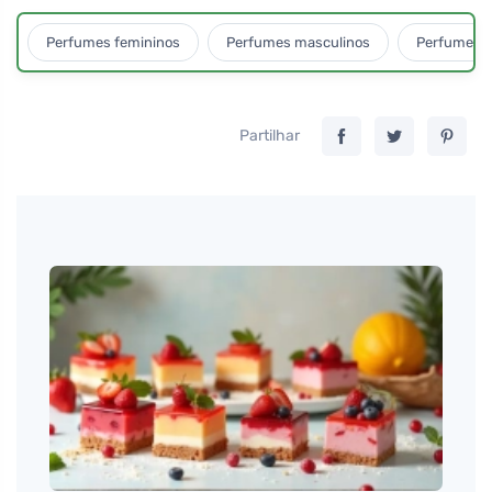
Perfumes femininos
Perfumes masculinos
Perfumes u
Partilhar