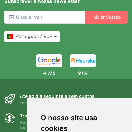
Subscrever a nossa newsletter
Iniciar Sessão
Português / EUR
4,7/5
97%
Até ao dia seguinte e sem custos
Envio gratuito para encomendas superiores a 80 EUR
Trocas e devoluções gratuitas
O nosso site usa
Pode devolver ou trocar a sua encomenda em qualquer
cookies
altura no prazo de 90 dias