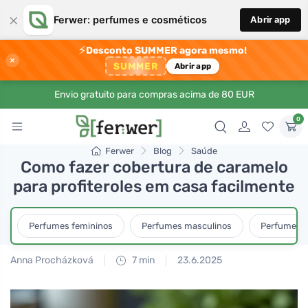
×
Ferwer: perfumes e cosméticos
Abrir app
⚡
Desconto SUMMER agora mesmo!
×
SUMMER
Abrir app
Envio gratuito para compras acima de 80 EUR
0
Ferwer
Blog
Saúde
Como fazer cobertura de caramelo
para profiteroles em casa facilmente
Perfumes femininos
Perfumes masculinos
Perfumes u
Anna Procházková
7 min
23.6.2025