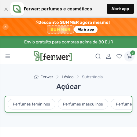
×
Ferwer: perfumes e cosméticos
Abrir app
⚡
Desconto SUMMER agora mesmo!
×
SUMMER
Abrir app
Envio gratuito para compras acima de 80 EUR
0
Ferwer
Léxico
Substância
Açúcar
Perfumes femininos
Perfumes masculinos
Perfumes u