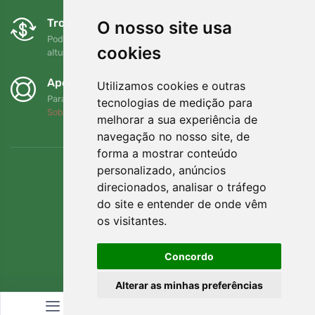
Trocas e devoluções gratuitas
O nosso site usa
Pode devolver ou trocar a sua encomenda em qualquer
cookies
altura no prazo de 90 dias
Apoiamos a Trees.org
Utilizamos cookies e outras
Para cada encomenda plantamos uma árvore! Leia mais
tecnologias de medição para
Sobre nós
.
melhorar a sua experiência de
navegação no nosso site, de
forma a mostrar conteúdo
personalizado, anúncios
direcionados, analisar o tráfego
do site e entender de onde vêm
os visitantes.
Concordo
Alterar as minhas preferências
© Topshelf s.r.o. Todos os direitos reservados.