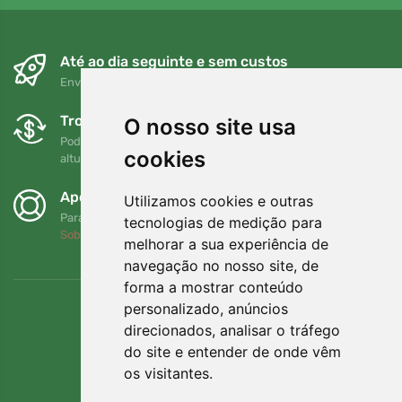
Até ao dia seguinte e sem custos
Envio gratuito para encomendas superiores a 80 EUR
Trocas e devoluções gratuitas
O nosso site usa
Pode devolver ou trocar a sua encomenda em qualquer
cookies
altura no prazo de 90 dias
Apoiamos a Trees.org
Utilizamos cookies e outras
Para cada encomenda plantamos uma árvore! Leia mais
tecnologias de medição para
Sobre nós
.
melhorar a sua experiência de
navegação no nosso site, de
forma a mostrar conteúdo
personalizado, anúncios
direcionados, analisar o tráfego
do site e entender de onde vêm
os visitantes.