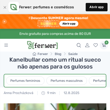
×
Ferwer: perfumes e cosméticos
Abrir app
⚡
Desconto SUMMER agora mesmo!
×
SUMMER
Abrir app
Envio gratuito para compras acima de 80 EUR
0
Ferwer
Blog
Saúde
Kanelbullar como um ritual sueco
não apenas para os gulosos
Perfumes femininos
Perfumes masculinos
Perfumes u
Anna Procházková
9 min
12.8.2025