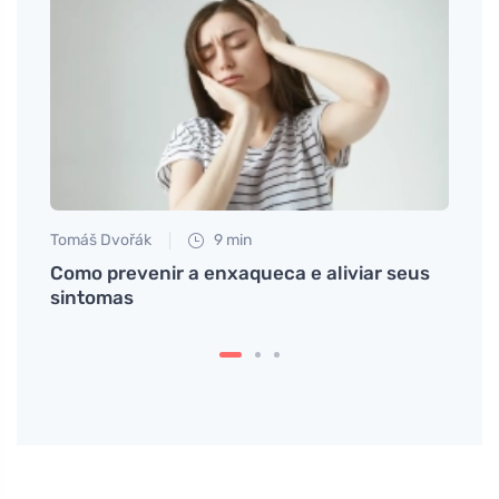
Tomáš Dvořák
9 min
Jan S
r um
Como prevenir a enxaqueca e aliviar seus
Xarop
sintomas
poder