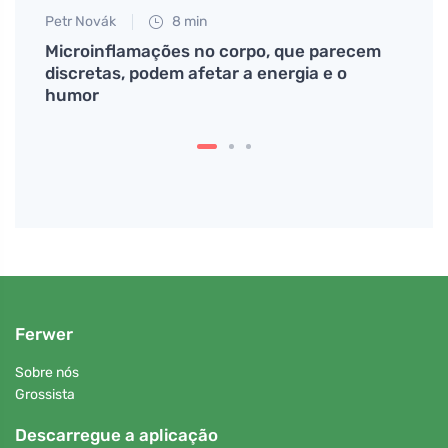
Petr Novák
8 min
Jan S
Microinflamações no corpo, que parecem
Abob
discretas, podem afetar a energia e o
suces
humor
expe
Ferwer
Sobre nós
Grossista
Descarregue a aplicação