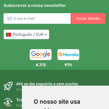
Subscrever a nossa newsletter
Iniciar Sessão
Português / EUR
4,7/5
97%
Até ao dia seguinte e sem custos
Envio gratuito para encomendas superiores a 80 EUR
Trocas e devoluções gratuitas
O nosso site usa
Pode devolver ou trocar a sua encomenda em qualquer