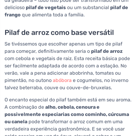
da geladeira – tudo isso pode ser transformado em um
delicioso
pilaf de vegetais
ou um substancial
pilaf de
frango
que alimenta toda a família.
Pilaf de arroz como base versátil
Se tivéssemos que escolher apenas um tipo de pilaf
para começar, definitivamente seria o
pilaf de arroz
com cebola e vegetais de raiz. Esta receita básica pode
ser facilmente adaptada de acordo com a estação. No
verão, vale a pena adicionar abobrinha, tomates ou
pimentão, no outono
abóbora
e cogumelos, no inverno
talvez beterraba, couve ou couve-de-bruxelas.
O encanto especial do pilaf também está em seu aroma.
A combinação de
alho, cebola, cenoura e
possivelmente especiarias como cominho, cúrcuma
ou canela
pode transformar o arroz comum em uma
verdadeira experiência gastronômica. E se você usar