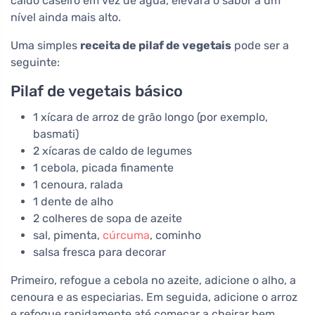
caldo caseiro em vez de água, elevará o sabor a um
nível ainda mais alto.
Uma simples
receita de pilaf de vegetais
pode ser a
seguinte:
Pilaf de vegetais básico
1 xícara de arroz de grão longo (por exemplo,
basmati)
2 xícaras de caldo de legumes
1 cebola, picada finamente
1 cenoura, ralada
1 dente de alho
2 colheres de sopa de azeite
sal, pimenta,
cúrcuma
, cominho
salsa fresca para decorar
Primeiro, refogue a cebola no azeite, adicione o alho, a
cenoura e as especiarias. Em seguida, adicione o arroz
e refogue rapidamente até começar a cheirar bem.