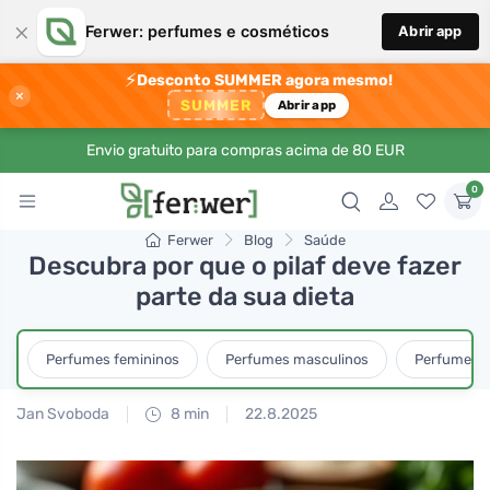
×
Ferwer: perfumes e cosméticos
Abrir app
⚡
Desconto SUMMER agora mesmo!
×
SUMMER
Abrir app
Envio gratuito para compras acima de 80 EUR
0
Ferwer
Blog
Saúde
Descubra por que o pilaf deve fazer
parte da sua dieta
Perfumes femininos
Perfumes masculinos
Perfumes u
Jan Svoboda
8 min
22.8.2025