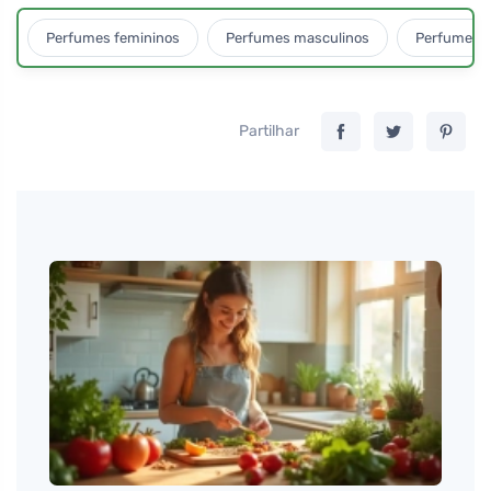
Perfumes femininos
Perfumes masculinos
Perfumes u
Partilhar