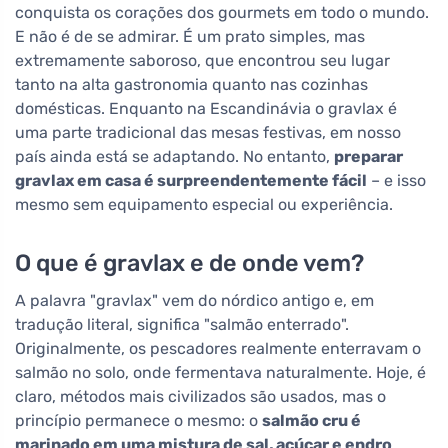
conquista os corações dos gourmets em todo o mundo.
E não é de se admirar. É um prato simples, mas
extremamente saboroso, que encontrou seu lugar
tanto na alta gastronomia quanto nas cozinhas
domésticas. Enquanto na Escandinávia o gravlax é
uma parte tradicional das mesas festivas, em nosso
país ainda está se adaptando. No entanto,
preparar
gravlax em casa é surpreendentemente fácil
– e isso
mesmo sem equipamento especial ou experiência.
O que é gravlax e de onde vem?
A palavra "gravlax" vem do nórdico antigo e, em
tradução literal, significa "salmão enterrado".
Originalmente, os pescadores realmente enterravam o
salmão no solo, onde fermentava naturalmente. Hoje, é
claro, métodos mais civilizados são usados, mas o
princípio permanece o mesmo: o
salmão cru é
marinado em uma mistura de sal, açúcar e endro