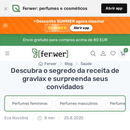
×
Ferwer: perfumes e cosméticos
Abrir app
⚡
Desconto SUMMER agora mesmo!
×
SUMMER
Abrir app
Envio gratuito para compras acima de 80 EUR
0
Ferwer
Blog
Saúde
Descubra o segredo da receita de
gravlax e surpreenda seus
convidados
Perfumes femininos
Perfumes masculinos
Perfumes u
Eva Novotná
8 min
25.8.2025