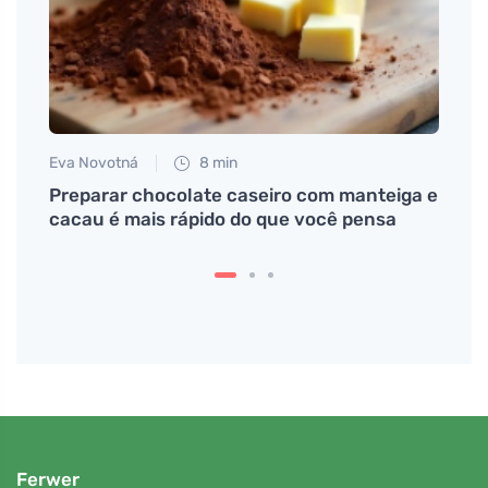
Eva Novotná
8 min
Tomáš
uer
Preparar chocolate caseiro com manteiga e
Descu
cacau é mais rápido do que você pensa
na co
Ferwer