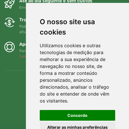
Até ao dia seguinte e sem custos
Envio gratuito para encomendas superiores a 80 EUR
Trocas e devoluções gratuitas
O nosso site usa
Pode devolver ou trocar a sua encomenda em qualquer
cookies
altura no prazo de 90 dias
Apoiamos a Trees.org
Utilizamos cookies e outras
Para cada encomenda plantamos uma árvore! Leia mais
tecnologias de medição para
Sobre nós
.
melhorar a sua experiência de
navegação no nosso site, de
forma a mostrar conteúdo
personalizado, anúncios
direcionados, analisar o tráfego
do site e entender de onde vêm
os visitantes.
Concordo
Alterar as minhas preferências