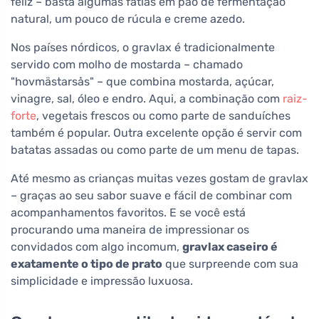
feliz – basta algumas fatias em pão de fermentação
natural, um pouco de rúcula e creme azedo.
Nos países nórdicos, o gravlax é tradicionalmente
servido com molho de mostarda – chamado
"hovmästarsås" – que combina mostarda, açúcar,
vinagre, sal, óleo e endro. Aqui, a combinação com
raiz-
forte
, vegetais frescos ou como parte de sanduíches
também é popular. Outra excelente opção é servir com
batatas assadas ou como parte de um menu de tapas.
Até mesmo as crianças muitas vezes gostam de gravlax
– graças ao seu sabor suave e fácil de combinar com
acompanhamentos favoritos. E se você está
procurando uma maneira de impressionar os
convidados com algo incomum,
gravlax caseiro é
exatamente o tipo de prato
que surpreende com sua
simplicidade e impressão luxuosa.