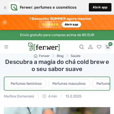
×
Ferwer: perfumes e cosméticos
Abrir app
⚡
Desconto SUMMER agora mesmo!
×
SUMMER
Abrir app
Envio gratuito para compras acima de 80 EUR
0
Ferwer
Blog
Saúde
Descubra a magia do chá cold brew e
o seu sabor suave
Perfumes femininos
Perfumes masculinos
Perfumes u
Martina Domanská
6 min
13.2.2025