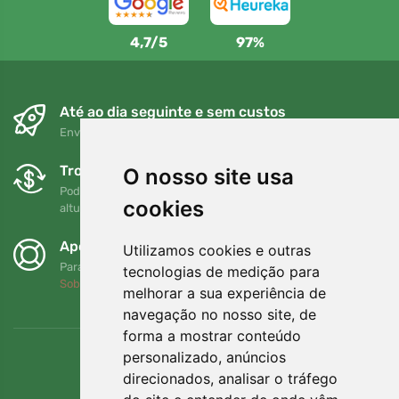
4,7/5
97%
Até ao dia seguinte e sem custos
Envio gratuito para encomendas superiores a 80 EUR
Trocas e devoluções gratuitas
O nosso site usa
Pode devolver ou trocar a sua encomenda em qualquer
cookies
altura no prazo de 90 dias
Apoiamos a Trees.org
Utilizamos cookies e outras
Para cada encomenda plantamos uma árvore! Leia mais
tecnologias de medição para
Sobre nós
.
melhorar a sua experiência de
navegação no nosso site, de
forma a mostrar conteúdo
personalizado, anúncios
direcionados, analisar o tráfego