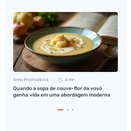
Anna Procházková
6 min
Anna 
iše ##
Quando a sopa de couve-flor da vovó
O pud
ganha vida em uma abordagem moderna
de Na