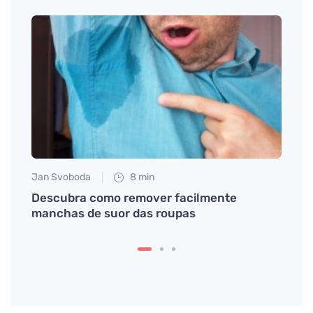
Jan Svoboda
8 min
Eva No
Descubra como remover facilmente
Como 
ente
manchas de suor das roupas
diret