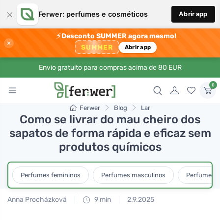
×
Ferwer: perfumes e cosméticos
Abrir app
⚡
Desconto SUMMER agora mesmo!
×
SUMMER
Abrir app
Envio gratuito para compras acima de 80 EUR
0
Ferwer
Blog
Lar
Como se livrar do mau cheiro dos
sapatos de forma rápida e eficaz sem
produtos químicos
Perfumes femininos
Perfumes masculinos
Perfumes u
Anna Procházková
9 min
2.9.2025