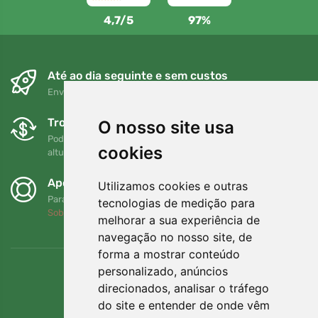
4,7/5
97%
Até ao dia seguinte e sem custos
Envio gratuito para encomendas superiores a 80 EUR
Trocas e devoluções gratuitas
O nosso site usa
Pode devolver ou trocar a sua encomenda em qualquer
cookies
altura no prazo de 90 dias
Apoiamos a Trees.org
Utilizamos cookies e outras
Para cada encomenda plantamos uma árvore! Leia mais
tecnologias de medição para
Sobre nós
.
melhorar a sua experiência de
navegação no nosso site, de
forma a mostrar conteúdo
personalizado, anúncios
direcionados, analisar o tráfego
do site e entender de onde vêm