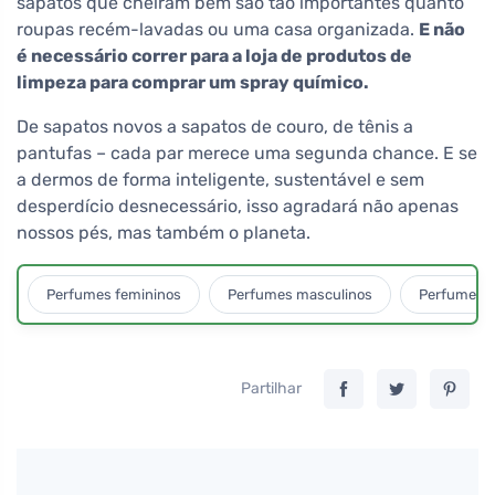
sapatos que cheiram bem são tão importantes quanto
roupas recém-lavadas ou uma casa organizada.
E não
é necessário correr para a loja de produtos de
limpeza para comprar um spray químico.
De sapatos novos a sapatos de couro, de tênis a
pantufas – cada par merece uma segunda chance. E se
a dermos de forma inteligente, sustentável e sem
desperdício desnecessário, isso agradará não apenas
nossos pés, mas também o planeta.
Perfumes femininos
Perfumes masculinos
Perfumes u
Partilhar