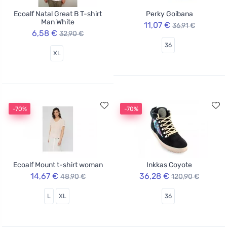
Ecoalf Natal Great B T-shirt
Perky Goibana
Man White
11,07 €
36,91 €
6,58 €
32,90 €
36
XL
-70%
-70%
Ecoalf Mount t-shirt woman
Inkkas Coyote
14,67 €
36,28 €
48,90 €
120,90 €
L
XL
36