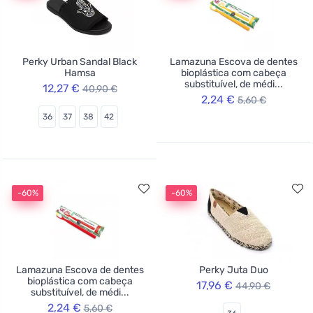
Perky Urban Sandal Black
Lamazuna Escova de dentes
Hamsa
bioplástica com cabeça
substituível, de médi...
12,27 €
40,90 €
2,24 €
5,60 €
36
37
38
42
-60%
-60%
Lamazuna Escova de dentes
Perky Juta Duo
bioplástica com cabeça
17,96 €
44,90 €
substituível, de médi...
2,24 €
5,60 €