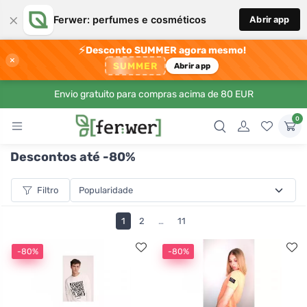
×
Ferwer: perfumes e cosméticos
Abrir app
⚡
Desconto SUMMER agora mesmo!
×
SUMMER
Abrir app
Envio gratuito para compras acima de 80 EUR
0
Descontos até -80%
Filtro
1
2
…
11
-80%
-80%