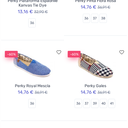
Perky Plataforma Espadrille
Perky Pinta Flora Rosa
Kanvas Tie Dye
14,76 €
36,91 €
13,16 €
32,90 €
36
37
38
36
-60%
-60%
Perky Royal Mescla
Perky Gales
14,76 €
14,76 €
36,91 €
36,91 €
36
36
37
39
40
41