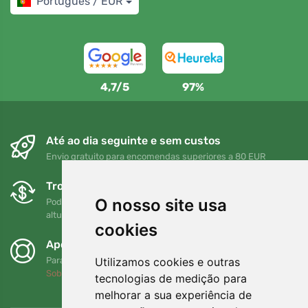
Português / EUR
4,7/5
97%
Até ao dia seguinte e sem custos
Envio gratuito para encomendas superiores a 80 EUR
Trocas e devoluções gratuitas
O nosso site usa
Pode devolver ou trocar a sua encomenda em qualquer
altura no prazo de 90 dias
cookies
Apoiamos a Trees.org
Utilizamos cookies e outras
Para cada encomenda plantamos uma árvore! Leia mais
Sobre nós
.
tecnologias de medição para
melhorar a sua experiência de