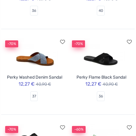
36
40
-70%
-70%
Perky Washed Denim Sandal
Perky Flame Black Sandal
12,27 €
12,27 €
40,90 €
40,90 €
37
36
-70%
-60%