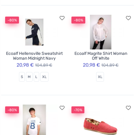
-80%
-80%
Ecoalf Hellensville Sweatshirt
Ecoalf Magrite Shirt Woman
Woman Midnight Navy
Off White
20,98 €
20,98 €
104,89 €
104,89 €
S
M
L
XL
XL
-80%
-70%