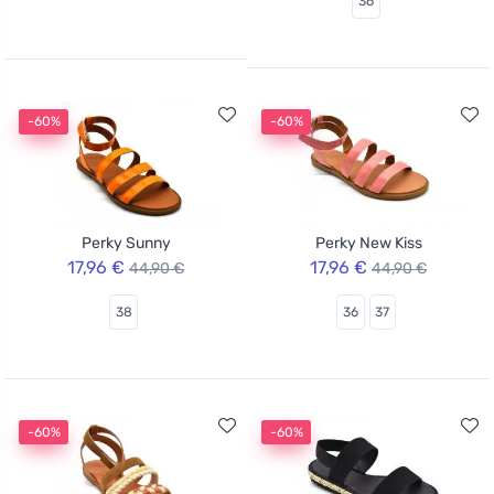
36
-60%
-60%
Perky Sunny
Perky New Kiss
17,96 €
17,96 €
44,90 €
44,90 €
38
36
37
-60%
-60%