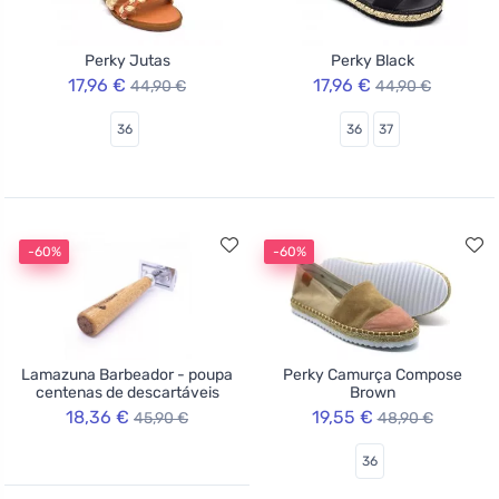
Perky Jutas
Perky Black
17,96 €
17,96 €
44,90 €
44,90 €
36
36
37
-60%
-60%
Lamazuna Barbeador - poupa
Perky Camurça Compose
centenas de descartáveis
Brown
18,36 €
19,55 €
45,90 €
48,90 €
36