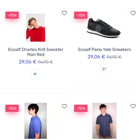
-70%
-70%
Ecoalf Charles Knit Sweater
Ecoalf Pana Yale Sneakers
Man Red
29,06 €
96,90 €
29,06 €
96,90 €
37
M
-70%
-70%