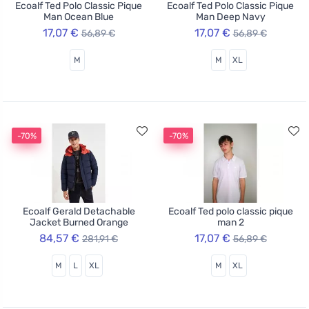
Ecoalf Ted Polo Classic Pique
Ecoalf Ted Polo Classic Pique
Man Ocean Blue
Man Deep Navy
17,07 €
17,07 €
56,89 €
56,89 €
M
M
XL
-70%
-70%
Ecoalf Gerald Detachable
Ecoalf Ted polo classic pique
Jacket Burned Orange
man 2
84,57 €
17,07 €
281,91 €
56,89 €
M
L
XL
M
XL