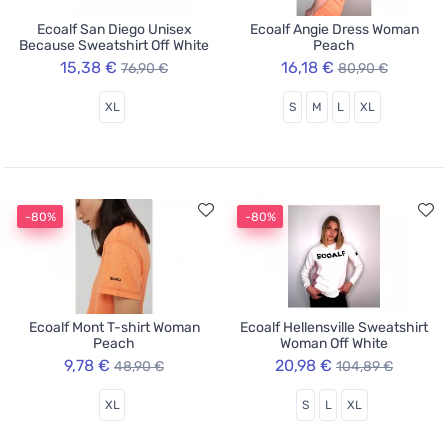
Ecoalf San Diego Unisex
Ecoalf Angie Dress Woman
Because Sweatshirt Off White
Peach
15,38 €
16,18 €
76,90 €
80,90 €
XL
S
M
L
XL
-80%
-80%
Ecoalf Mont T-shirt Woman
Ecoalf Hellensville Sweatshirt
Peach
Woman Off White
9,78 €
20,98 €
48,90 €
104,89 €
XL
S
L
XL