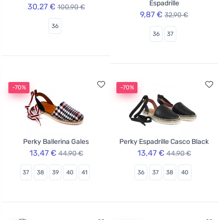
Espadrille
30,27 €
100,90 €
9,87 €
32,90 €
36
36
37
-70%
-70%
Perky Ballerina Gales
Perky Espadrille Casco Black
13,47 €
13,47 €
44,90 €
44,90 €
37
38
39
40
41
36
37
38
40