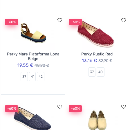
-60%
-60%
Perky Mare Plataforma Lona
Perky Rustic Red
Beige
13,16 €
32,90 €
19,55 €
48,90 €
37
40
37
41
42
-60%
-60%