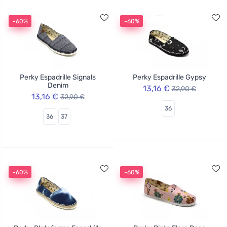
-60%
-60%
Perky Espadrille Signals
Perky Espadrille Gypsy
Denim
13,16 €
32,90 €
13,16 €
32,90 €
36
36
37
-60%
-60%