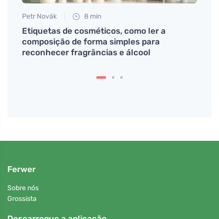
Petr Novák
8 min
Petr N
Etiquetas de cosméticos, como ler a
Ajuda
composição de forma simples para
aos c
reconhecer fragrâncias e álcool
Ferwer
Sobre nós
Grossista
Descarregue a aplicação