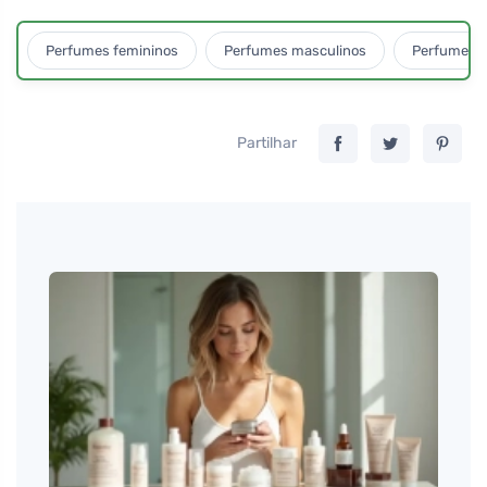
Perfumes femininos
Perfumes masculinos
Perfumes u
Partilhar