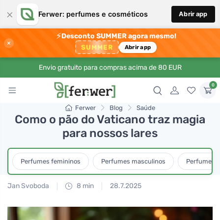
×
Ferwer: perfumes e cosméticos
Abrir app
⚡
Desconto SUMMER agora mesmo!
×
SUMMER
Abrir app
Envio gratuito para compras acima de 80 EUR
0
Ferwer
Blog
Saúde
Como o pão do Vaticano traz magia
para nossos lares
Perfumes femininos
Perfumes masculinos
Perfumes u
Jan Svoboda
8 min
28.7.2025