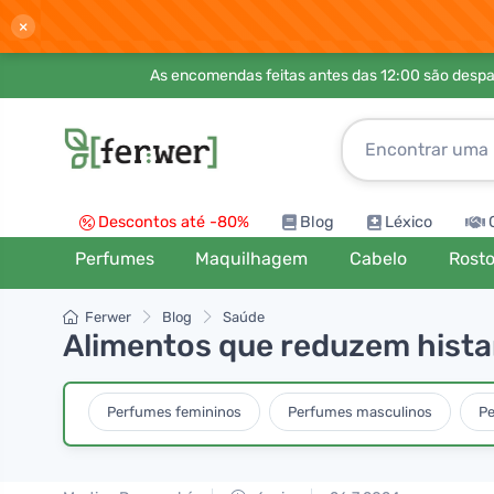
×
As encomendas feitas antes das 12:00 são desp
Descontos até -80%
Blog
Léxico
Perfumes
Maquilhagem
Cabelo
Rost
Ferwer
Blog
Saúde
Alimentos que reduzem hist
Perfumes femininos
Perfumes masculinos
Pe