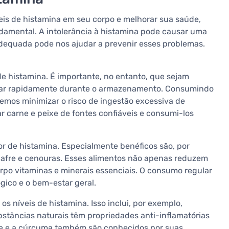
eis de histamina em seu corpo e melhorar sua saúde,
damental. A intolerância à histamina pode causar uma
adequada pode nos ajudar a prevenir esses problemas.
de histamina. É importante, no entanto, que sejam
ular rapidamente durante o armazenamento. Consumindo
demos minimizar o risco de ingestão excessiva de
ar carne e peixe de fontes confiáveis e consumi-los
eor de histamina. Especialmente benéficos são, por
inafre e cenouras. Esses alimentos não apenas reduzem
rpo vitaminas e minerais essenciais. O consumo regular
ógico e o bem-estar geral.
s níveis de histamina. Isso inclui, por exemplo,
stâncias naturais têm propriedades anti-inflamatórias
re e a cúrcuma também são conhecidos por suas