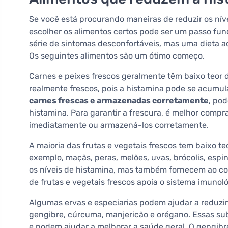
Se você está procurando maneiras de reduzir os nív
escolher os alimentos certos pode ser um passo fun
série de sintomas desconfortáveis, mas uma dieta 
Os seguintes alimentos são um ótimo começo.
Carnes e peixes frescos geralmente têm baixo teor 
realmente frescos, pois a histamina pode se acum
carnes frescas e armazenadas corretamente
, po
histamina. Para garantir a frescura, é melhor compr
imediatamente ou armazená-los corretamente.
A maioria das frutas e vegetais frescos tem baixo t
exemplo, maçãs, peras, melões, uvas, brócolis, esp
os níveis de histamina, mas também fornecem ao co
de frutas e vegetais frescos apoia o sistema imunol
Algumas ervas e especiarias podem ajudar a reduzir o
gengibre, cúrcuma, manjericão e orégano. Essas sub
e podem ajudar a melhorar a saúde geral. O gengib