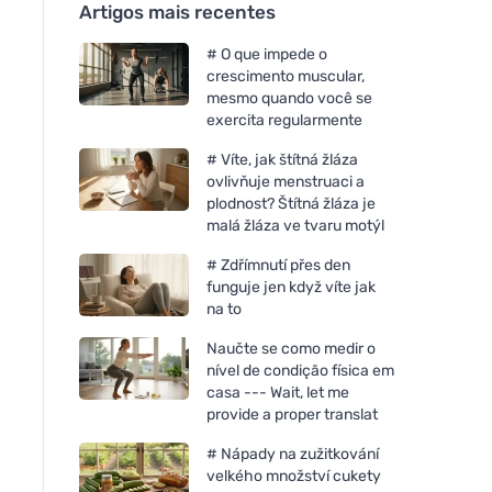
Artigos mais recentes
# O que impede o
crescimento muscular,
mesmo quando você se
exercita regularmente
# Víte, jak štítná žláza
ovlivňuje menstruaci a
plodnost? Štítná žláza je
malá žláza ve tvaru motýl
# Zdřímnutí přes den
funguje jen když víte jak
na to
Naučte se como medir o
nível de condição física em
casa --- Wait, let me
provide a proper translat
# Nápady na zužitkování
velkého množství cukety