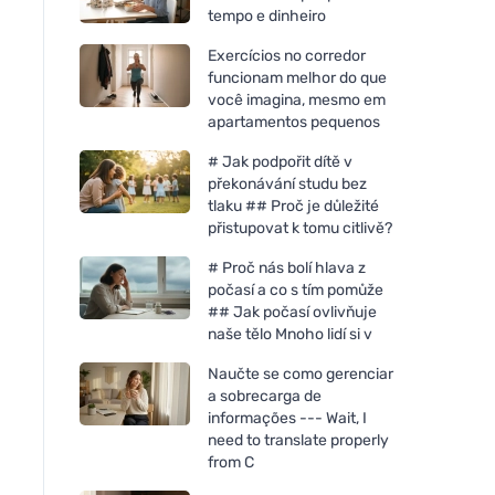
tempo e dinheiro
Exercícios no corredor
funcionam melhor do que
você imagina, mesmo em
apartamentos pequenos
# Jak podpořit dítě v
překonávání studu bez
tlaku ## Proč je důležité
přistupovat k tomu citlivě?
# Proč nás bolí hlava z
počasí a co s tím pomůže
Kvitok Peeling rosehip para
Kvitok Máscara de l
## Jak počasí ovlivňuje
pele oleosa e problemática
com árvore de chá 
naše tělo Mnoho lidí si v
(30 ml) - regenera e suaviza
ml) - para pele pro
Naučte se como gerenciar
a sobrecarga de
informações --- Wait, I
need to translate properly
from C