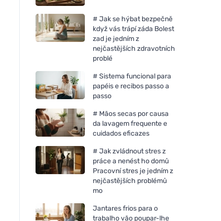
# Jak se hýbat bezpečně
když vás trápí záda Bolest
zad je jedním z
nejčastějších zdravotních
problé
# Sistema funcional para
papéis e recibos passo a
passo
# Mãos secas por causa
da lavagem frequente e
cuidados eficazes
# Jak zvládnout stres z
práce a nenést ho domů
Pracovní stres je jedním z
nejčastějších problémů
mo
Jantares frios para o
trabalho vão poupar-lhe