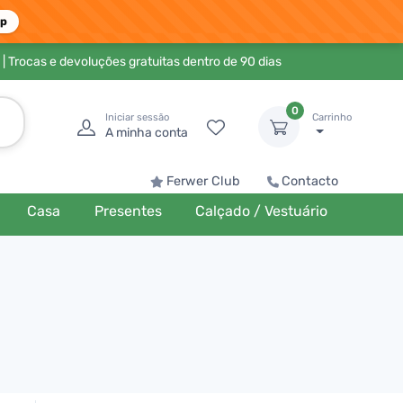
pp
| Trocas e devoluções gratuitas dentro de 90 dias
0
Iniciar sessão
Carrinho
A minha conta
Ferwer Club
Contacto
Casa
Presentes
Calçado / Vestuário