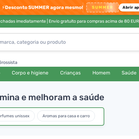
⚡
Desconto SUMMER agora mesmo!
SUMMER
Abrir a
achadas imediatamente |
Envio gratuito para compras acima de 80 EUR
Grossista
o
Corpo e higiene
Crianças
Homem
Saúde
amina e melhoram a saúde
rfumes unissex
Aromas para casa e carro