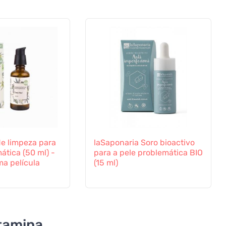
de limpeza para
laSaponaria Soro bioactivo
ática (50 ml) -
para a pele problemática BIO
ma película
(15 ml)
tamina