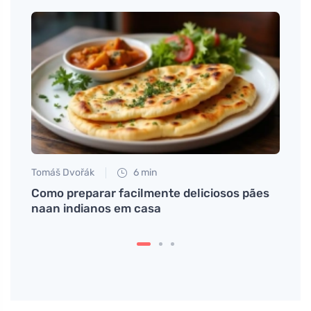
Tomáš Dvořák
6 min
Eva No
el
Como preparar facilmente deliciosos pães
Quant
naan indianos em casa
capp