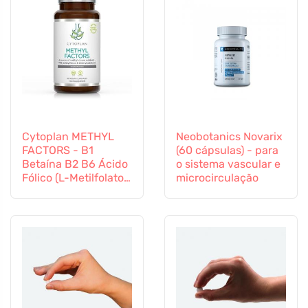
Cytoplan METHYL
Neobotanics Novarix
FACTORS - B1
(60 cápsulas) - para
Betaína B2 B6 Ácido
o sistema vascular e
Fólico (L-Metilfolato)
microcirculação
Vitamina B12 e Zinco,
60 cápsulas