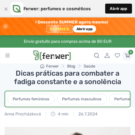
×
Ferwer: perfumes e cosméticos
Abrir app
⚡
Desconto SUMMER agora mesmo!
×
SUMMER
Abrir app
Envio gratuito para compras acima de 80 EUR
0
Ferwer
Blog
Saúde
Dicas práticas para combater a
fadiga constante e a sonolência
Perfumes femininos
Perfumes masculinos
Perfumes u
Anna Procházková
4 min
26.7.2024