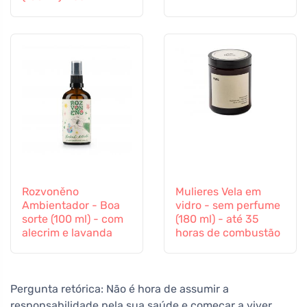
laranja, cravinho e
canela
Rozvoněno
Mulieres Vela em
Ambientador - Boa
vidro - sem perfume
sorte (100 ml) - com
(180 ml) - até 35
alecrim e lavanda
horas de combustão
Pergunta retórica: Não é hora de assumir a
responsabilidade pela sua saúde e começar a viver