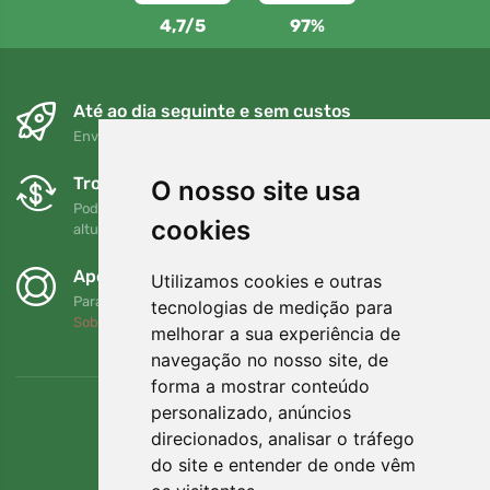
4,7/5
97%
Até ao dia seguinte e sem custos
Envio gratuito para encomendas superiores a 80 EUR
Trocas e devoluções gratuitas
O nosso site usa
Pode devolver ou trocar a sua encomenda em qualquer
cookies
altura no prazo de 90 dias
Apoiamos a Trees.org
Utilizamos cookies e outras
Para cada encomenda plantamos uma árvore! Leia mais
tecnologias de medição para
Sobre nós
.
melhorar a sua experiência de
navegação no nosso site, de
forma a mostrar conteúdo
personalizado, anúncios
direcionados, analisar o tráfego
do site e entender de onde vêm