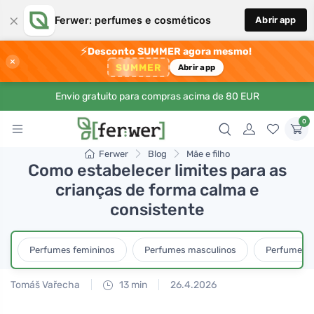
×
Ferwer: perfumes e cosméticos
Abrir app
⚡
Desconto SUMMER agora mesmo!
×
SUMMER
Abrir app
Envio gratuito para compras acima de 80 EUR
0
Ferwer
Blog
Mãe e filho
Como estabelecer limites para as
crianças de forma calma e
consistente
Perfumes femininos
Perfumes masculinos
Perfumes u
Tomáš Vařecha
13 min
26.4.2026