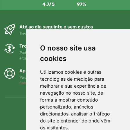
4,7/5
97%
Até ao dia seguinte e sem custos
Envio gratuito para encomendas superiores a 80 EUR
Trocas e devoluções gratuitas
O nosso site usa
Pode devolver ou trocar a sua encomenda em qualquer
cookies
altura no prazo de 90 dias
Apoiamos a Trees.org
Utilizamos cookies e outras
Para cada encomenda plantamos uma árvore! Leia mais
tecnologias de medição para
Sobre nós
.
melhorar a sua experiência de
navegação no nosso site, de
forma a mostrar conteúdo
personalizado, anúncios
direcionados, analisar o tráfego
do site e entender de onde vêm
os visitantes.