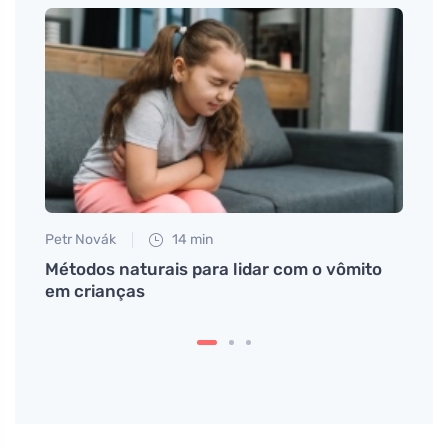
Petr Novák
14 min
Jan S
 sono
Métodos naturais para lidar com o vômito
Ajuda
em crianças
que r