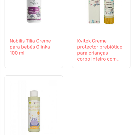
Nobilis Tilia Creme
Kvitok Creme
para bebés Olinka
protector prebiótico
100 ml
para crianças -
corpo inteiro com
proteína de aveia (50
ml) - protege contra
influências externas