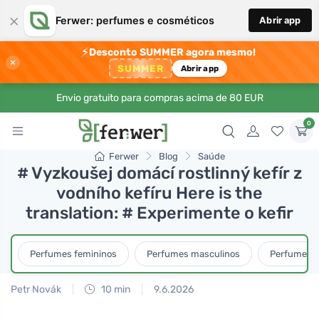
×
Ferwer: perfumes e cosméticos
Abrir app
⚡
Desconto SUMMER agora mesmo!
×
SUMMER
Abrir app
Envio gratuito para compras acima de 80 EUR
0
Ferwer
Blog
Saúde
# Vyzkoušej domácí rostlinný kefír z
vodního kefíru Here is the
translation: # Experimente o kefir
Perfumes femininos
Perfumes masculinos
Perfumes u
Petr Novák
10 min
9.6.2026