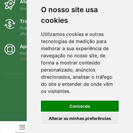
Até ao dia seguinte e sem custos
O nosso site usa
Envio gratuito para encomendas superiores a 80 EUR
cookies
Trocas e devoluções gratuitas
Pode devolver ou trocar a sua encomenda em qualquer
Utilizamos cookies e outras
altura no prazo de 90 dias
tecnologias de medição para
Apoiamos a Trees.org
melhorar a sua experiência de
Para cada encomenda plantamos uma árvore! Leia mais
navegação no nosso site, de
Sobre nós
.
forma a mostrar conteúdo
personalizado, anúncios
direcionados, analisar o tráfego
do site e entender de onde vêm
os visitantes.
Concordo
Alterar as minhas preferências