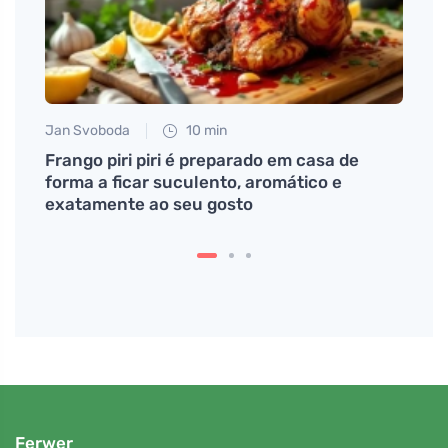
Jan Svoboda
10 min
Petr N
 verão
Frango piri piri é preparado em casa de
# Co 
forma a ficar suculento, aromático e
pod 2
exatamente ao seu gosto
mens
Ferwer