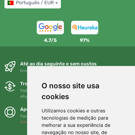
Português / EUR
4,7/5
97%
Até ao dia seguinte e sem custos
Envio gratuito para encomendas superiores a 80 EUR
Trocas e devoluções gratuitas
O nosso site usa
Pode devolver ou trocar a sua encomenda em qualquer
cookies
altura no prazo de 90 dias
Apoiamos a Trees.org
Utilizamos cookies e outras
Para cada encomenda plantamos uma árvore! Leia mais
tecnologias de medição para
Sobre nós
.
melhorar a sua experiência de
navegação no nosso site, de