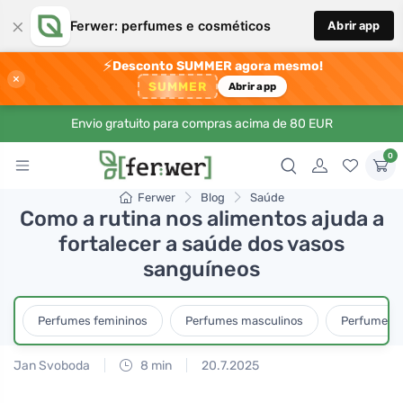
×
Ferwer: perfumes e cosméticos
Abrir app
⚡
Desconto SUMMER agora mesmo!
×
SUMMER
Abrir app
Envio gratuito para compras acima de 80 EUR
0
Ferwer
Blog
Saúde
Como a rutina nos alimentos ajuda a
fortalecer a saúde dos vasos
sanguíneos
Perfumes femininos
Perfumes masculinos
Perfumes u
Jan Svoboda
8 min
20.7.2025