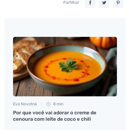
Partilhar
Eva Novotná
8 min
Jan S
m por
Por que você vai adorar o creme de
# Far
longo
cenoura com leite de coco e chili
casa