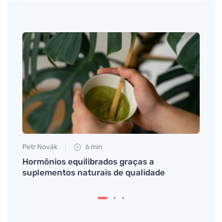
Petr Novák
6 min
Petr N
ecer
Hormônios equilibrados graças a
Andar
suplementos naturais de qualidade
prote