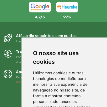
4,7/5
97%
Até ao dia seguinte e sem custos
Envio gratuito para encomendas superiores a 80 EUR
Trocas e devoluções gratuitas
O nosso site usa
Pode devolver ou trocar a sua encomenda em qualquer
cookies
altura no prazo de 90 dias
Apoiamos a Trees.org
Utilizamos cookies e outras
Para cada encomenda plantamos uma árvore! Leia mais
tecnologias de medição para
Sobre nós
.
melhorar a sua experiência de
navegação no nosso site, de
forma a mostrar conteúdo
personalizado, anúncios