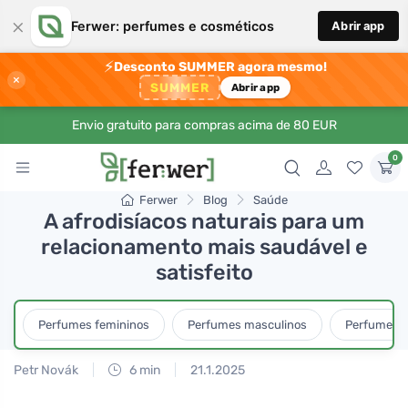
×
Ferwer: perfumes e cosméticos
Abrir app
⚡
Desconto SUMMER agora mesmo!
×
SUMMER
Abrir app
Envio gratuito para compras acima de 80 EUR
0
Ferwer
Blog
Saúde
A afrodisíacos naturais para um
relacionamento mais saudável e
satisfeito
Perfumes femininos
Perfumes masculinos
Perfumes u
Petr Novák
6 min
21.1.2025