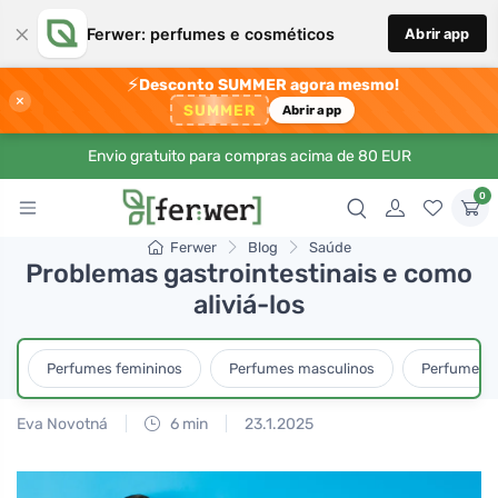
×
Ferwer: perfumes e cosméticos
Abrir app
⚡
Desconto SUMMER agora mesmo!
×
SUMMER
Abrir app
Envio gratuito para compras acima de 80 EUR
0
Ferwer
Blog
Saúde
Problemas gastrointestinais e como
aliviá-los
Perfumes femininos
Perfumes masculinos
Perfumes u
Eva Novotná
6 min
23.1.2025