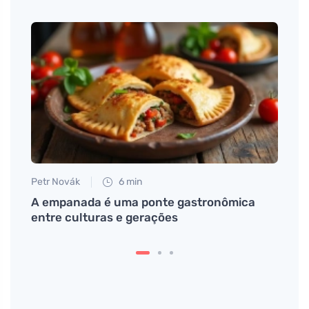
Petr Novák
6 min
Petr N
os
A empanada é uma ponte gastronômica
Ovos 
 dia
entre culturas e gerações
preci
de fo