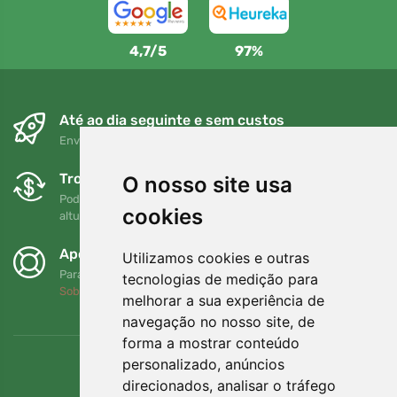
4,7/5
97%
Até ao dia seguinte e sem custos
Envio gratuito para encomendas superiores a 80 EUR
Trocas e devoluções gratuitas
O nosso site usa
Pode devolver ou trocar a sua encomenda em qualquer
cookies
altura no prazo de 90 dias
Apoiamos a Trees.org
Utilizamos cookies e outras
Para cada encomenda plantamos uma árvore! Leia mais
tecnologias de medição para
Sobre nós
.
melhorar a sua experiência de
navegação no nosso site, de
forma a mostrar conteúdo
personalizado, anúncios
direcionados, analisar o tráfego