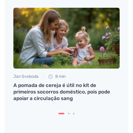
Jan Svoboda
8 min
Tomáš
nossa
A pomada de cereja é útil no kit de
Como
primeiros socorros doméstico, pois pode
comb
apoiar a circulação sang