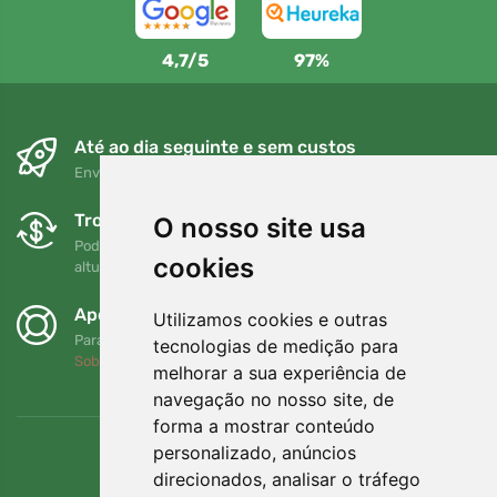
4,7/5
97%
Até ao dia seguinte e sem custos
Envio gratuito para encomendas superiores a 80 EUR
Trocas e devoluções gratuitas
O nosso site usa
Pode devolver ou trocar a sua encomenda em qualquer
cookies
altura no prazo de 90 dias
Apoiamos a Trees.org
Utilizamos cookies e outras
Para cada encomenda plantamos uma árvore! Leia mais
tecnologias de medição para
Sobre nós
.
melhorar a sua experiência de
navegação no nosso site, de
forma a mostrar conteúdo
personalizado, anúncios
direcionados, analisar o tráfego