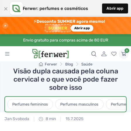
×
Ferwer: perfumes e cosméticos
Abrir app
⚡
Desconto SUMMER agora mesmo!
×
SUMMER
Abrir app
Envio gratuito para compras acima de 80 EUR
0
Ferwer
Blog
Saúde
Visão dupla causada pela coluna
cervical e o que você pode fazer
sobre isso
Perfumes femininos
Perfumes masculinos
Perfumes u
Jan Svoboda
8 min
15.7.2025