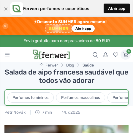
×
Ferwer: perfumes e cosméticos
Abrir app
⚡
Desconto SUMMER agora mesmo!
×
SUMMER
Abrir app
Envio gratuito para compras acima de 80 EUR
0
Ferwer
Blog
Saúde
Salada de aipo francesa saudável que
todos vão adorar
Perfumes femininos
Perfumes masculinos
Perfumes u
Petr Novák
7 min
14.7.2025