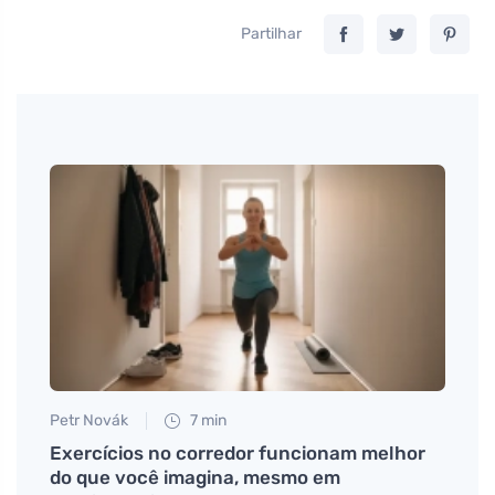
Partilhar
Petr Novák
7 min
Eva No
ral
Exercícios no corredor funcionam melhor
Que t
do que você imagina, mesmo em
pode 