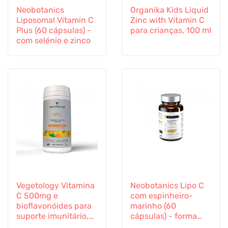
Neobotanics
Organika Kids Liquid
Liposomal Vitamin C
Zinc with Vitamin C
Plus (60 cápsulas) -
para crianças, 100 ml
com selénio e zinco
Vegetology Vitamina
Neobotanics Lipo C
C 500mg e
com espinheiro-
bioflavonóides para
marinho (60
suporte imunitário,
cápsulas) - forma
60 cápsulas
altamente eficaz