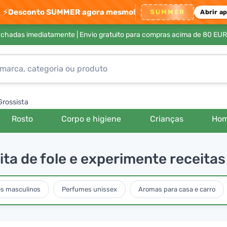
⚡
Desconto SUMMER agora mesmo!
SUMMER
Abrir a
achadas imediatamente |
Envio gratuito para compras acima de 80 EUR
Grossista
Rosto
Corpo e higiene
Crianças
Ho
ta de fole e experimente receitas
s masculinos
Perfumes unissex
Aromas para casa e carro