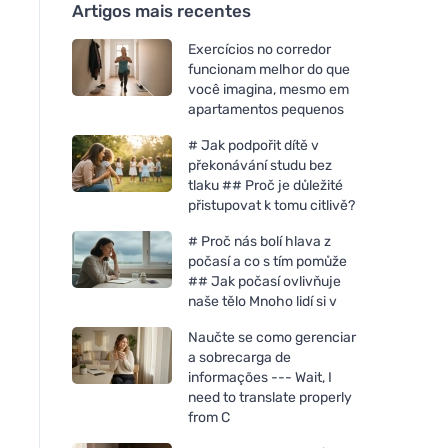
Artigos mais recentes
Exercícios no corredor
funcionam melhor do que
você imagina, mesmo em
apartamentos pequenos
# Jak podpořit dítě v
překonávání studu bez
tlaku ## Proč je důležité
přistupovat k tomu citlivě?
# Proč nás bolí hlava z
počasí a co s tím pomůže
## Jak počasí ovlivňuje
naše tělo Mnoho lidí si v
Naučte se como gerenciar
a sobrecarga de
informações --- Wait, I
need to translate properly
from C