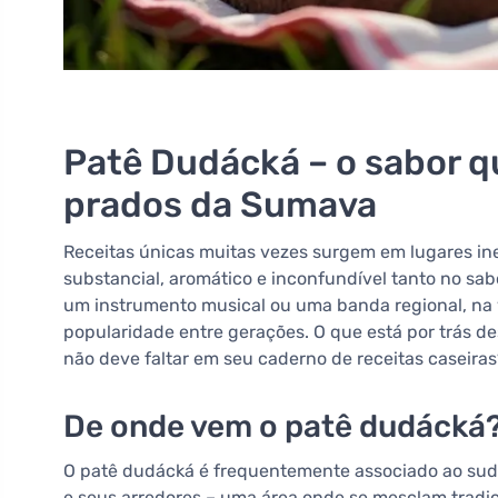
Patê Dudácká – o sabor q
prados da Sumava
Receitas únicas muitas vezes surgem em lugares ine
substancial, aromático e inconfundível tanto no s
um instrumento musical ou uma banda regional, na
popularidade entre gerações. O que está por trás d
não deve faltar em seu caderno de receitas caseira
De onde vem o patê dudácká
O patê dudácká é frequentemente associado ao sud
e seus arredores – uma área onde se mesclam tradiçõ