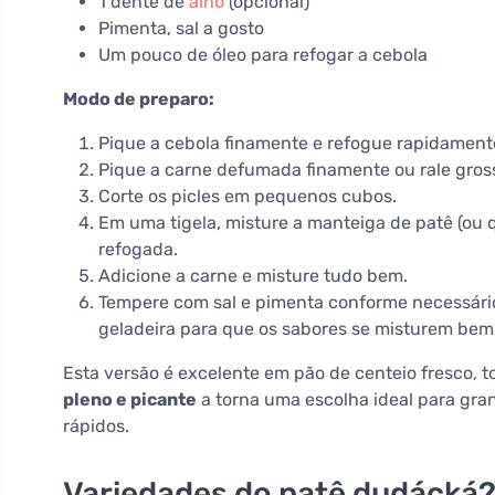
1 dente de
alho
(opcional)
Pimenta, sal a gosto
Um pouco de óleo para refogar a cebola
Modo de preparo:
Pique a cebola finamente e refogue rapidamente
Pique a carne defumada finamente ou rale gros
Corte os picles em pequenos cubos.
Em uma tigela, misture a manteiga de patê (ou qu
refogada.
Adicione a carne e misture tudo bem.
Tempere com sal e pimenta conforme necessári
geladeira para que os sabores se misturem bem
Esta versão é excelente em pão de centeio fresco, t
pleno e picante
a torna uma escolha ideal para gra
rápidos.
Variedades do patê dudácká?