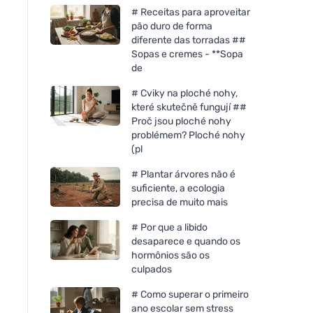
# Receitas para aproveitar
pão duro de forma
diferente das torradas ##
Sopas e cremes - **Sopa
de
# Cviky na ploché nohy,
které skutečně fungují ##
Proč jsou ploché nohy
problémem? Ploché nohy
(pl
# Plantar árvores não é
suficiente, a ecologia
precisa de muito mais
# Por que a libido
desaparece e quando os
hormônios são os
culpados
# Como superar o primeiro
ano escolar sem stress