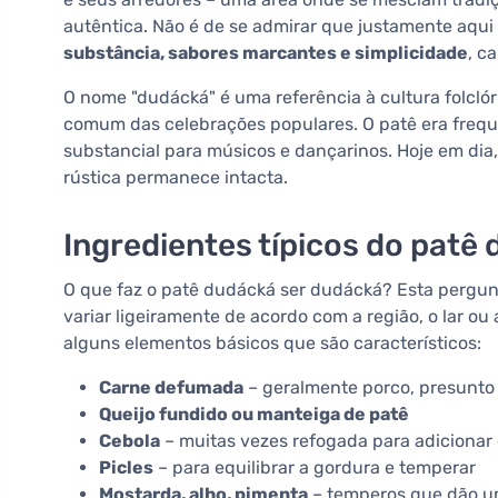
autêntica. Não é de se admirar que justamente aqui
substância, sabores marcantes e simplicidade
, c
O nome "dudácká" é uma referência à cultura folclór
comum das celebrações populares. O patê era freq
substancial para músicos e dançarinos. Hoje em di
rústica permanece intacta.
Ingredientes típicos do patê
O que faz o patê dudácká ser dudácká? Esta pergun
variar ligeiramente de acordo com a região, o lar ou
alguns elementos básicos que são característicos:
Carne defumada
– geralmente porco, presunto 
Queijo fundido ou manteiga de patê
Cebola
– muitas vezes refogada para adicionar
Picles
– para equilibrar a gordura e temperar
Mostarda, alho, pimenta
– temperos que dão um