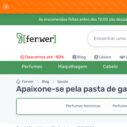
×
As encomendas feitas antes das 12:00 são desp
Descontos até -80%
Blog
Léxico
Perfumes
Maquilhagem
Cabelo
Ferwer
Blog
Saúde
Apaixone-se pela pasta de gai
Perfumes femininos
Perfume