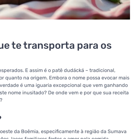
ue te transporta para os
sperados. E assim é o patê dudácká – tradicional,
abor quanto na origem. Embora o nome possa evocar mais
 verdade é uma iguaria excepcional que vem ganhando
este nome inusitado? De onde vem e por que sua receita
s?
?
oeste da Boêmia, especificamente à região da Sumava
es, laços familiares fortes e amor pela comida