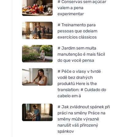
# Conservas sem açúcar
valem a pena
experimentar
# Treinamento para
pessoas que odeiam
exercícios clássicos
# Jardim sem muita
manutenção é mais fácil
do que você pensa
# Péče o vlasy v tvrdé
vodě bez drahých
produktů Here is the
translation: # Cuidado do
cabelo em á
# Jak zvládnout spánek při
práci na směny Práce na
směny může výrazně
narušit váš přirozený
spánkov