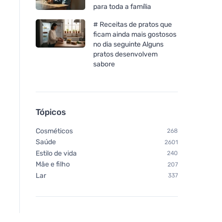
para toda a família
# Receitas de pratos que
ficam ainda mais gostosos
no dia seguinte Alguns
pratos desenvolvem
sabore
Tópicos
Cosméticos
268
Saúde
2601
Estilo de vida
240
Mãe e filho
207
Lar
337