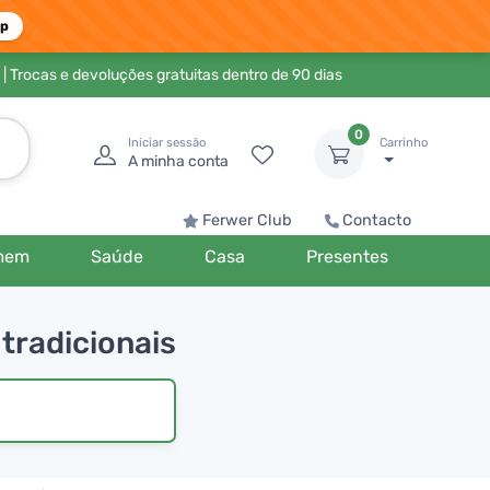
pp
| Trocas e devoluções gratuitas dentro de 90 dias
0
Iniciar sessão
Carrinho
A minha conta
Ferwer Club
Contacto
mem
Saúde
Casa
Presentes
 tradicionais