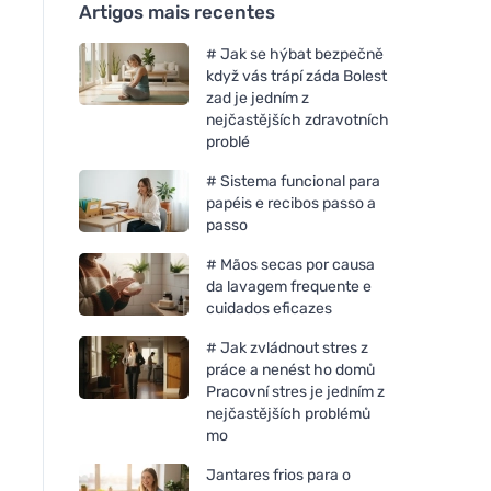
Artigos mais recentes
# Jak se hýbat bezpečně
když vás trápí záda Bolest
zad je jedním z
nejčastějších zdravotních
problé
# Sistema funcional para
papéis e recibos passo a
passo
# Mãos secas por causa
da lavagem frequente e
cuidados eficazes
# Jak zvládnout stres z
práce a nenést ho domů
Pracovní stres je jedním z
nejčastějších problémů
mo
Jantares frios para o