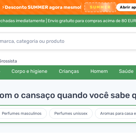
⚡
Desconto SUMMER agora mesmo!
SUMMER
Abrir a
achadas imediatamente |
Envio gratuito para compras acima de 80 EUR
Grossista
o
Corpo e higiene
Crianças
Homem
Saúde
com o cansaço quando você sabe q
Perfumes masculinos
Perfumes unissex
Aromas para casa e