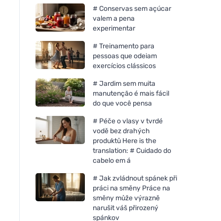
# Conservas sem açúcar
valem a pena
experimentar
# Treinamento para
pessoas que odeiam
exercícios clássicos
# Jardim sem muita
manutenção é mais fácil
do que você pensa
# Péče o vlasy v tvrdé
vodě bez drahých
produktů Here is the
translation: # Cuidado do
cabelo em á
# Jak zvládnout spánek při
Cytoplan METHYL FACTORS
Cytoplan Methylfola
práci na směny Práce na
- B1 Betaína B2 B6 Ácido
Ácido fólico em for
směny může výrazně
Fólico (L-Metilfolato)
bioactiva, 60 cápsu
narušit váš přirozený
Vitamina B12 e Zinco, 60
spánkov
cápsulas