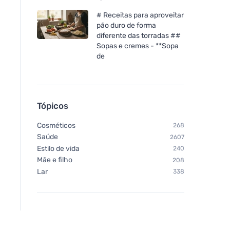
# Receitas para aproveitar
pão duro de forma
diferente das torradas ##
Sopas e cremes - **Sopa
de
Tópicos
Cosméticos
268
Saúde
2607
Estilo de vida
240
Mãe e filho
208
Lar
338