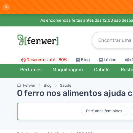
×
As encomendas feitas antes das 12:00 são desp
Descontos até -80%
Blog
Léxico
Perfumes
Maquilhagem
Cabelo
Rost
Ferwer
Blog
Saúde
O ferro nos alimentos ajuda 
Perfumes femininos