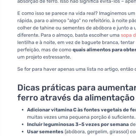
absorção de ferro. Isso não significa evitá-los – ap
E como isso se parece na vida real? Imaginemos um
rápida, para o almoço "algo" no refeitório, à noite 
colher de tahine ou sementes de abóbora e junto a
diferente. Para o almoço, basta escolher uma
sopa d
lentilha e à noite, em vez de baguete branca, tenta
perfeição, mas de como
quais alimentos para obter
um projeto estressante.
Se for para haver apenas uma lista no artigo, então
Dicas práticas para aumentar
ferro através da alimentação
Adicionar vitamina C às fontes vegetais de fe
muitas vezes uma pequena porção é suficiente.
Incluir leguminosas 3–5 vezes por semana
de 
Usar sementes
(abóbora, gergelim, girassol) c