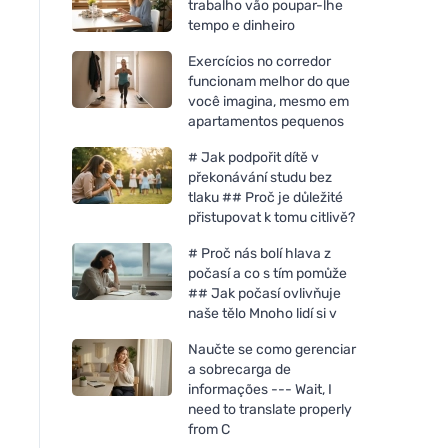
trabalho vão poupar-lhe
tempo e dinheiro
Exercícios no corredor
funcionam melhor do que
você imagina, mesmo em
apartamentos pequenos
# Jak podpořit dítě v
překonávání studu bez
tlaku ## Proč je důležité
přistupovat k tomu citlivě?
# Proč nás bolí hlava z
počasí a co s tím pomůže
## Jak počasí ovlivňuje
naše tělo Mnoho lidí si v
Naučte se como gerenciar
a sobrecarga de
informações --- Wait, I
need to translate properly
from C