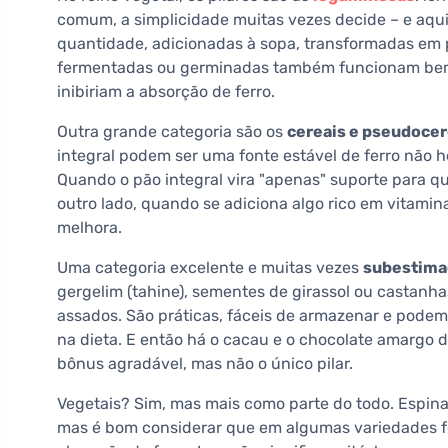
comum, a simplicidade muitas vezes decide – e aq
quantidade, adicionadas à sopa, transformadas em pa
fermentadas ou germinadas também funcionam bem,
inibiriam a absorção de ferro.
Outra grande categoria são os
cereais e pseudocer
integral podem ser uma fonte estável de ferro não h
Quando o pão integral vira "apenas" suporte para quei
outro lado, quando se adiciona algo rico em vitamina
melhora.
Uma categoria excelente e muitas vezes
subestima
gergelim (tahine), sementes de girassol ou castanh
assados. São práticas, fáceis de armazenar e pode
na dieta. E então há o cacau e o chocolate amargo
bônus agradável, mas não o único pilar.
Vegetais? Sim, mas mais como parte do todo. Espinaf
mas é bom considerar que em algumas variedades f