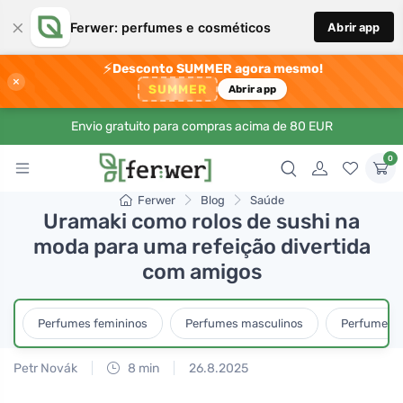
×
Ferwer: perfumes e cosméticos
Abrir app
⚡
Desconto SUMMER agora mesmo!
×
SUMMER
Abrir app
Envio gratuito para compras acima de 80 EUR
0
Ferwer
Blog
Saúde
Uramaki como rolos de sushi na
moda para uma refeição divertida
com amigos
Perfumes femininos
Perfumes masculinos
Perfumes u
Petr Novák
8 min
26.8.2025