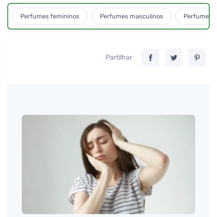
Perfumes femininos
Perfumes masculinos
Perfumes u
Partilhar