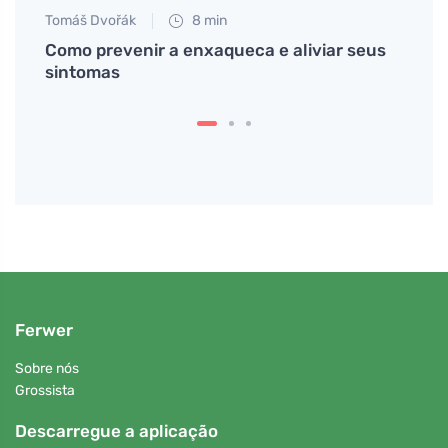
Tomáš Dvořák
8 min
Petr N
rge
Como prevenir a enxaqueca e aliviar seus
Como 
sintomas
que o
alívio
Ferwer
Sobre nós
Grossista
Descarregue a aplicação