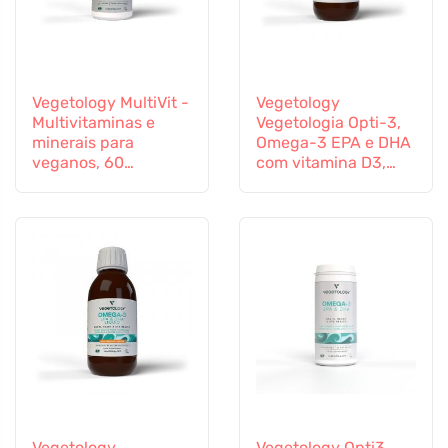
Vegetology MultiVit -
Vegetology
Multivitaminas e
Vegetologia Opti-3,
minerais para
Omega-3 EPA e DHA
veganos, 60
com vitamina D3,
comprimidos
líquido 150 ml, não
aromatizado
Vegetology
Vegetology Opti3