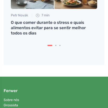
Petr Novák
7 min
Tomáš
ra
O que comer durante o stress e quais
Mitos
alimentos evitar para se sentir melhor
paste
todos os dias
Ferwer
Sobre nós
Grossista