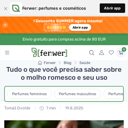
×
Ferwer: perfumes e cosméticos
Abrir app
⚡
Desconto SUMMER agora mesmo!
×
SUMMER
Abrir app
Envio gratuito para compras acima de 80 EUR
0
Ferwer
Blog
Saúde
Tudo o que você precisa saber sobre
o molho romesco e seu uso
Perfumes femininos
Perfumes masculinos
Perfumes u
Tomáš Dvořák
7 min
19.8.2025