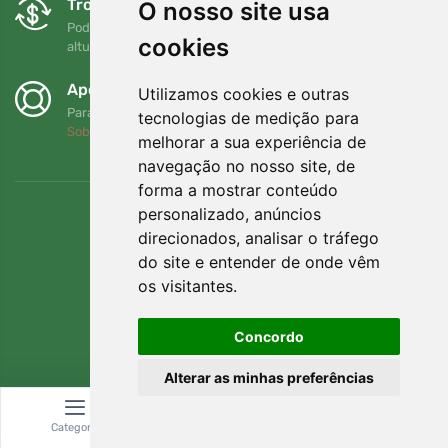
Trocas e devoluções gratuitas
O nosso site usa
Pode devolver ou trocar a sua encomenda em qualquer
cookies
altura no prazo de 90 dias
Apoiamos a Trees.org
Utilizamos cookies e outras
Para cada encomenda plantamos uma árvore! Leia mais
tecnologias de medição para
Sobre nós
.
melhorar a sua experiência de
navegação no nosso site, de
forma a mostrar conteúdo
personalizado, anúncios
direcionados, analisar o tráfego
do site e entender de onde vêm
os visitantes.
Concordo
Alterar as minhas preferências
© Topshelf s.r.o. Todos os direitos reservados.
Categoria
Pesquisar
Carrinho