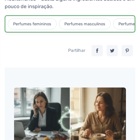
pouco de inspiração.
Perfumes femininos
Perfumes masculinos
Perfumes u
Partilhar