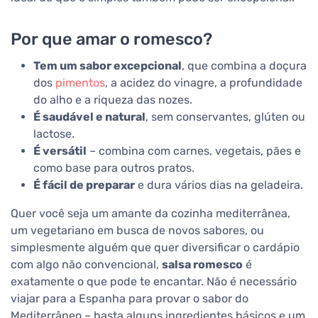
Por que amar o romesco?
Tem um sabor excepcional
, que combina a doçura
dos
pimentos
, a acidez do vinagre, a profundidade
do alho e a riqueza das nozes.
É saudável e natural
, sem conservantes, glúten ou
lactose.
É versátil
– combina com carnes, vegetais, pães e
como base para outros pratos.
É fácil de preparar
e dura vários dias na geladeira.
Quer você seja um amante da cozinha mediterrânea,
um vegetariano em busca de novos sabores, ou
simplesmente alguém que quer diversificar o cardápio
com algo não convencional,
salsa romesco
é
exatamente o que pode te encantar. Não é necessário
viajar para a Espanha para provar o sabor do
Mediterrâneo – basta alguns ingredientes básicos e um