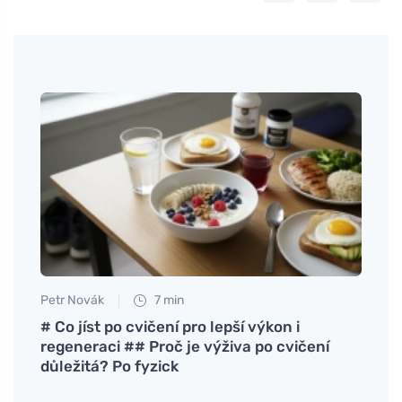
Petr Novák
7 min
Jan S
mente
# Co jíst po cvičení pro lepší výkon i
Descu
regeneraci ## Proč je výživa po cvičení
com n
důležitá? Po fyzick