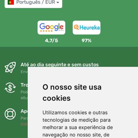
Português / EUR
4,7/5
97%
Até ao dia seguinte e sem custos
Envio gratuito para encomendas superiores a 80 EUR
Trocas e devoluções gratuitas
O nosso site usa
Pode devolver ou trocar a sua encomenda em qualquer
cookies
altura no prazo de 90 dias
Apoiamos a Trees.org
Utilizamos cookies e outras
Para cada encomenda plantamos uma árvore! Leia mais
tecnologias de medição para
Sobre nós
.
melhorar a sua experiência de
navegação no nosso site, de