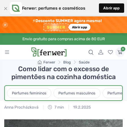
×
Ferwer: perfumes e cosméticos
Abrir app
⚡
Desconto SUMMER agora mesmo!
×
SUMMER
Abrir app
Envio gratuito para compras acima de 80 EUR
0
Ferwer
Blog
Saúde
Como lidar com o excesso de
pimentões na cozinha doméstica
Perfumes femininos
Perfumes masculinos
Perfumes u
Anna Procházková
7 min
19.2.2025