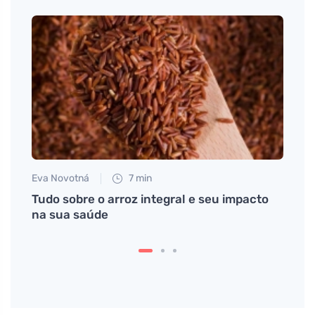
Eva Novotná
7 min
Petr N
m
Tudo sobre o arroz integral e seu impacto
Heme
na sua saúde
expe