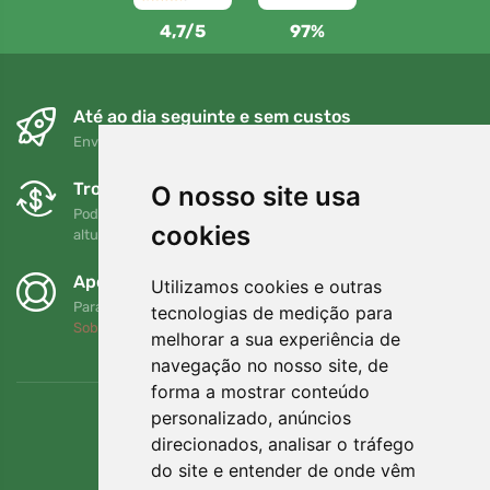
4,7/5
97%
Até ao dia seguinte e sem custos
Envio gratuito para encomendas superiores a 80 EUR
Trocas e devoluções gratuitas
O nosso site usa
Pode devolver ou trocar a sua encomenda em qualquer
cookies
altura no prazo de 90 dias
Apoiamos a Trees.org
Utilizamos cookies e outras
Para cada encomenda plantamos uma árvore! Leia mais
tecnologias de medição para
Sobre nós
.
melhorar a sua experiência de
navegação no nosso site, de
forma a mostrar conteúdo
personalizado, anúncios
direcionados, analisar o tráfego
do site e entender de onde vêm