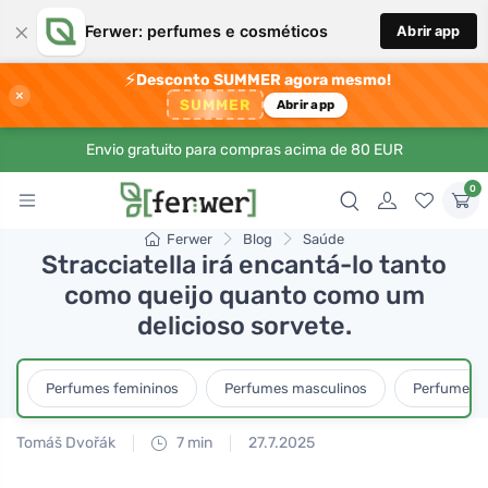
×
Ferwer: perfumes e cosméticos
Abrir app
⚡
Desconto SUMMER agora mesmo!
×
SUMMER
Abrir app
Envio gratuito para compras acima de 80 EUR
0
Ferwer
Blog
Saúde
Stracciatella irá encantá-lo tanto
como queijo quanto como um
delicioso sorvete.
Perfumes femininos
Perfumes masculinos
Perfumes u
Tomáš Dvořák
7 min
27.7.2025