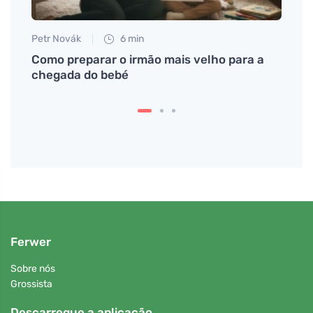
Petr Novák
6 min
Tomáš
ose em
Como preparar o irmão mais velho para a
O que
chegada do bebé
prov
Ferwer
Sobre nós
Grossista
Descarregue a aplicação