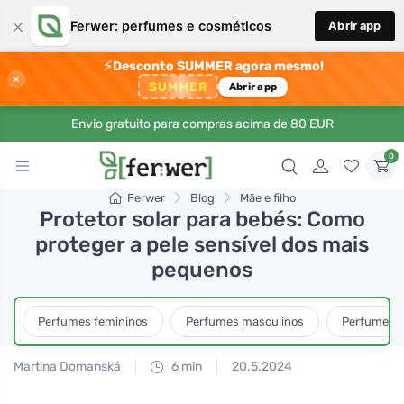
×
Ferwer: perfumes e cosméticos
Abrir app
⚡
Desconto SUMMER agora mesmo!
×
SUMMER
Abrir app
Envio gratuito para compras acima de 80 EUR
0
Ferwer
Blog
Mãe e filho
Protetor solar para bebés: Como
proteger a pele sensível dos mais
pequenos
Perfumes femininos
Perfumes masculinos
Perfumes u
Martina Domanská
6 min
20.5.2024