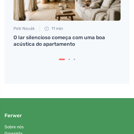
Petr Novák
11 min
Petr N
O lar silencioso começa com uma boa
# Hum
acústica do apartamento
quan
Ferwer
Sobre nós
Grossista