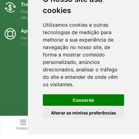
Trocas e devoluções gratuitas
cookies
Pode devolver ou trocar a sua encomenda em qualquer
altura no prazo de 90 dias
Utilizamos cookies e outras
Apoiamos a Trees.org
tecnologias de medição para
Para cada encomenda plantamos uma árvore! Leia mais
melhorar a sua experiência de
Sobre nós
.
navegação no nosso site, de
forma a mostrar conteúdo
personalizado, anúncios
direcionados, analisar o tráfego
do site e entender de onde vêm
os visitantes.
Concordo
Alterar as minhas preferências
Categoria
Pesquisar
Carrinho
© Topshelf s.r.o. Todos os direitos reservados.