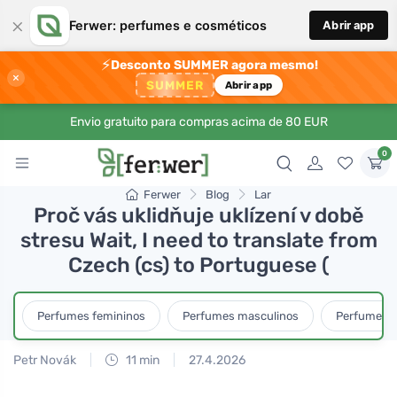
×
Ferwer: perfumes e cosméticos
Abrir app
⚡
Desconto SUMMER agora mesmo!
×
SUMMER
Abrir app
Envio gratuito para compras acima de 80 EUR
0
Ferwer
Blog
Lar
Proč vás uklidňuje uklízení v době
stresu Wait, I need to translate from
Czech (cs) to Portuguese (
Perfumes femininos
Perfumes masculinos
Perfumes u
Petr Novák
11 min
27.4.2026