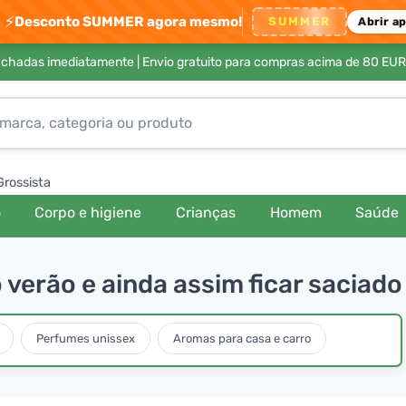
⚡
Desconto SUMMER agora mesmo!
SUMMER
Abrir a
achadas imediatamente |
Envio gratuito para compras acima de 80 EUR
Grossista
o
Corpo e higiene
Crianças
Homem
Saúde
verão e ainda assim ficar saciado
Perfumes unissex
Aromas para casa e carro