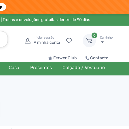
pp
| Trocas e devoluções gratuitas dentro de 90 dias
0
Iniciar sessão
Carrinho
A minha conta
Ferwer Club
Contacto
Casa
Presentes
Calçado / Vestuário