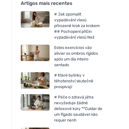
Artigos mais recentes
# Jak zpomalit
vypadávání vlasů
přirozeně krok za krokem
## Pochopení příčin
vypadávání vlasů Než
Estes exercícios vão
aliviar os ombros rígidos
após um dia inteiro
sentado
# Které bylinky v
těhotenství skutečně
prospívají
# Péče o zdravá játra
nevyžaduje žádné
detoxové kúry **Cuidar de
um fígado saudável não
requer nenh