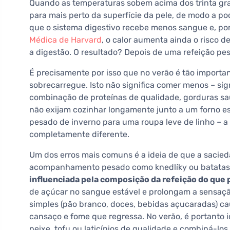
Quando as temperaturas sobem acima dos trinta gra
para mais perto da superfície da pele, de modo a pod
que o sistema digestivo recebe menos sangue e, po
Médica de Harvard
, o calor aumenta ainda o risco 
a digestão. O resultado? Depois de uma refeição pe
É precisamente por isso que no verão é tão importa
sobrecarregue. Isto não significa comer menos – sig
combinação de proteínas de qualidade, gorduras sau
não exijam cozinhar longamente junto a um forno e
pesado de inverno para uma roupa leve de linho –
completamente diferente.
Um dos erros mais comuns é a ideia de que a sacie
acompanhamento pesado como knedlíky ou batatas f
influenciada pela composição da refeição do que
de açúcar no sangue estável e prolongam a sensaçã
simples (pão branco, doces, bebidas açucaradas) c
cansaço e fome que regressa. No verão, é portanto i
peixe, tofu ou laticínios de qualidade e combiná-lo