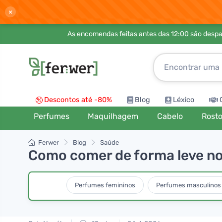
×
As encomendas feitas antes das 12:00 são desp
Descontos até -80%
Blog
Léxico
Perfumes
Maquilhagem
Cabelo
Rost
Ferwer
Blog
Saúde
Como comer de forma leve no 
Perfumes femininos
Perfumes masculinos