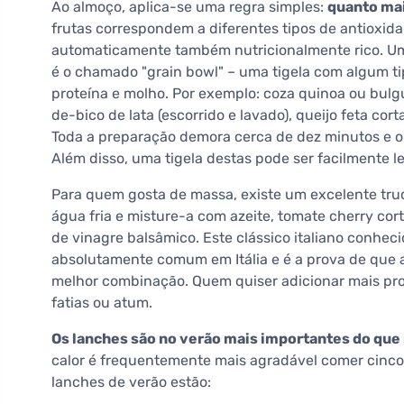
Ao almoço, aplica-se uma regra simples:
quanto mai
frutas correspondem a diferentes tipos de antioxida
automaticamente também nutricionalmente rico. Um
é o chamado "grain bowl" – uma tigela com algum t
proteína e molho. Por exemplo: coza quinoa ou bulgu
de-bico de lata (escorrido e lavado), queijo feta co
Toda a preparação demora cerca de dez minutos e o
Além disso, uma tigela destas pode ser facilmente l
Para quem gosta de massa, existe um excelente truq
água fria e misture-a com azeite, tomate cherry cor
de vinagre balsâmico. Este clássico italiano conhe
absolutamente comum em Itália e é a prova de que a
melhor combinação. Quem quiser adicionar mais pro
fatias ou atum.
Os lanches são no verão mais importantes do qu
calor é frequentemente mais agradável comer cinco
lanches de verão estão: