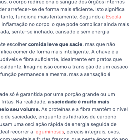
us, o corpo redireciona o sangue dos órgãos internos
er arrefecer-se de forma mais eficiente. Isto significa
rtanto, funciona mais lentamente. Segundo a
Escola
de inflamação no corpo, o que pode complicar ainda mais
sada, sente-se inchado, cansado e sem energia.
nte escolher
comida leve que sacie
, mas que não
nifica comer de forma mais inteligente. A chave é a
dáveis e fibra suficiente, idealmente em pratos que
scaldante. Imagine isso como a transição de um casaco
 a função permanece a mesma, mas a sensação é
dade só é garantida por uma porção grande ou um
ritas. Na realidade,
a saciedade é muito mais
 pelo seu volume
. As proteínas e a fibra mantêm o nível
o de saciedade, enquanto os hidratos de carbono
ausam uma oscilação rápida de energia seguida de
deal recorrer a
leguminosas
, cereais integrais, ovos,
s com vegetais e frutas frescos, que nesta época do ano