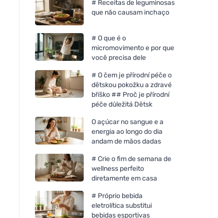
# Receitas de leguminosas
que não causam inchaço
# O que é o
micromovimento e por que
você precisa dele
# O čem je přírodní péče o
dětskou pokožku a zdravé
bříško ## Proč je přírodní
péče důležitá Dětsk
O açúcar no sangue e a
energia ao longo do dia
andam de mãos dadas
# Crie o fim de semana de
wellness perfeito
diretamente em casa
# Próprio bebida
eletrolítica substitui
bebidas esportivas