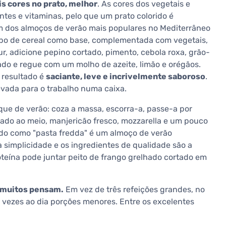
s cores no prato, melhor
. As cores dos vegetais e
ntes e vitaminas, pelo que um prato colorido é
 dos almoços de verão mais populares no Mediterrâneo
ipo de cereal como base, complementada com vegetais,
r, adicione pepino cortado, pimento, cebola roxa, grão-
rtado e regue com um molho de azeite, limão e orégãos.
 resultado é
saciante, leve e incrivelmente saboroso
.
evada para o trabalho numa caixa.
ue de verão: coza a massa, escorra-a, passe-a por
tado ao meio, manjericão fresco, mozzarella e um pouco
cido como "pasta fredda" é um almoço de verão
 simplicidade e os ingredientes de qualidade são a
teína pode juntar peito de frango grelhado cortado em
e muitos pensam.
Em vez de três refeições grandes, no
 vezes ao dia porções menores. Entre os excelentes