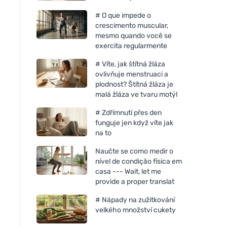
# O que impede o
crescimento muscular,
mesmo quando você se
exercita regularmente
# Víte, jak štítná žláza
ovlivňuje menstruaci a
plodnost? Štítná žláza je
malá žláza ve tvaru motýl
# Zdřímnutí přes den
funguje jen když víte jak
Ecoalf Bronson nerezová
Ecoalf Bronson ner
na to
láhev 510 ml Grey
láhev 510 ml Světlé
Naučte se como medir o
nível de condição física em
casa --- Wait, let me
provide a proper translat
# Nápady na zužitkování
velkého množství cukety