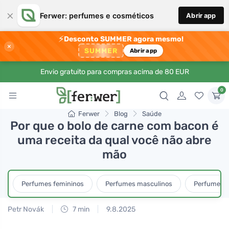
×
Ferwer: perfumes e cosméticos
Abrir app
⚡
Desconto SUMMER agora mesmo!
×
SUMMER
Abrir app
Envio gratuito para compras acima de 80 EUR
0
Ferwer
Blog
Saúde
Por que o bolo de carne com bacon é
uma receita da qual você não abre
mão
Perfumes femininos
Perfumes masculinos
Perfumes u
Petr Novák
7 min
9.8.2025