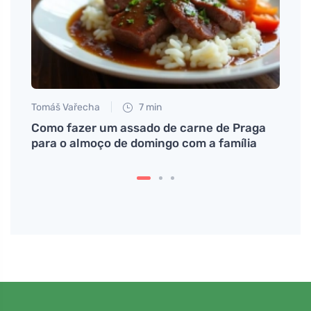
Tomáš Vařecha
7 min
Petr N
s
Como fazer um assado de carne de Praga
# Co 
para o almoço de domingo com a família
Prask
cheil