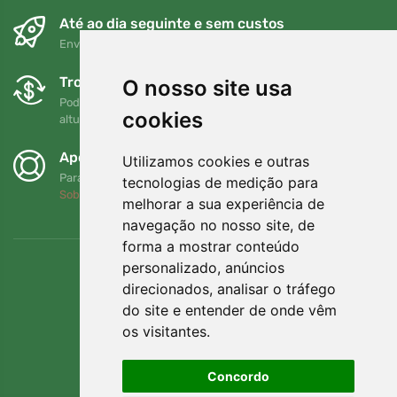
Até ao dia seguinte e sem custos
Envio gratuito para encomendas superiores a 80 EUR
Trocas e devoluções gratuitas
O nosso site usa
Pode devolver ou trocar a sua encomenda em qualquer
cookies
altura no prazo de 90 dias
Apoiamos a Trees.org
Utilizamos cookies e outras
Para cada encomenda plantamos uma árvore! Leia mais
tecnologias de medição para
Sobre nós
.
melhorar a sua experiência de
navegação no nosso site, de
forma a mostrar conteúdo
personalizado, anúncios
direcionados, analisar o tráfego
do site e entender de onde vêm
os visitantes.
Concordo