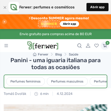
×
Ferwer: perfumes e cosméticos
Abrir app
⚡
Desconto SUMMER agora mesmo!
×
SUMMER
Abrir app
Envio gratuito para compras acima de 80 EUR
0
Ferwer
Blog
Saúde
Panini - uma iguaria italiana para
todas as ocasiões
Perfumes femininos
Perfumes masculinos
Perfumes u
Tomáš Dvořák
6 min
4.12.2024