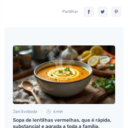
Partilhar
Jan Svoboda
6 min
Petr N
u
Sopa de lentilhas vermelhas, que é rápida,
# Rea
 který
substancial e agrada a toda a família,