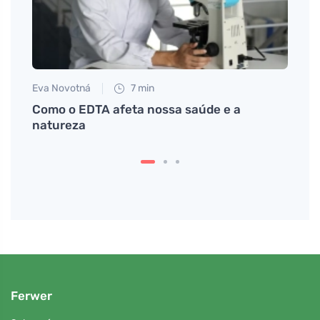
Eva Novotná
7 min
Petr N
Como o EDTA afeta nossa saúde e a
Descu
natureza
no se
Ferwer