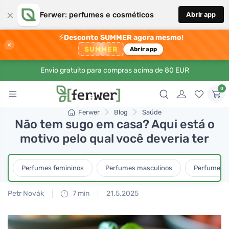
×
Ferwer: perfumes e cosméticos
Abrir app
⚡
Desconto SUMMER agora mesmo!
×
SUMMER
Abrir app
Envio gratuito para compras acima de 80 EUR
0
Ferwer
Blog
Saúde
Não tem sugo em casa? Aqui está o
motivo pelo qual você deveria ter
Perfumes femininos
Perfumes masculinos
Perfumes u
Petr Novák
7 min
21.5.2025