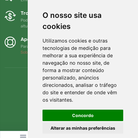
Trocas e devoluções gratuitas
O nosso site usa
Pode devolver ou trocar a sua encomenda em qualquer
cookies
altura no prazo de 90 dias
Apoiamos a Trees.org
Utilizamos cookies e outras
Para cada encomenda plantamos uma árvore! Leia mais
tecnologias de medição para
Sobre nós
.
melhorar a sua experiência de
navegação no nosso site, de
forma a mostrar conteúdo
personalizado, anúncios
direcionados, analisar o tráfego
do site e entender de onde vêm
os visitantes.
Concordo
Alterar as minhas preferências