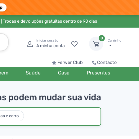
pp
| Trocas e devoluções gratuitas dentro de 90 dias
0
Iniciar sessão
Carrinho
A minha conta
Ferwer Club
Contacto
mem
Saúde
Casa
Presentes
as podem mudar sua vida
sa e carro