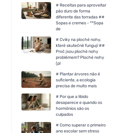
# Receitas para aproveitar
pão duro de forma
diferente das torradas ##
Sopas e cremes - **Sopa
de
# Cviky na ploché nohy,
které skutečně fungují ##
Proč jsou ploché nohy
problémem? Ploché nohy
(pl
# Plantar árvores não é
suficiente, a ecologia
precisa de muito mais
# Por que a libido
desaparece e quando os
hormônios são os
culpados
# Como superar o primeiro
ano escolar sem stress