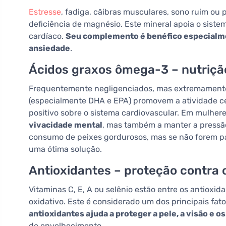
Estresse
, fadiga, cãibras musculares, sono ruim ou 
deficiência de magnésio. Este mineral apoia o sistem
cardíaco.
Seu complemento é benéfico especialm
ansiedade
.
Ácidos graxos ômega-3 – nutriçã
Frequentemente negligenciados, mas extremamente
(especialmente DHA e EPA) promovem a atividade ce
positivo sobre o sistema cardiovascular. Em mulher
vivacidade mental
, mas também a manter a pressão a
consumo de peixes gordurosos, mas se não forem pa
uma ótima solução.
Antioxidantes – proteção contra
Vitaminas C, E, A ou selênio estão entre os antioxi
oxidativo. Este é considerado um dos principais fa
antioxidantes ajuda a proteger a pele, a visão e o
de envelhecimento.