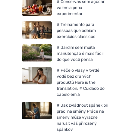
# Conservas sem açúcar
valem a pena
experimentar
# Treinamento para
pessoas que odeiam
exercícios clássicos
# Jardim sem muita
manutenção é mais fácil
do que você pensa
# Péče o vlasy v tvrdé
vodě bez drahých
produktů Here is the
translation: # Cuidado do
cabelo em á
# Jak zvládnout spánek při
práci na směny Práce na
směny může výrazně
narušit váš přirozený
spánkov