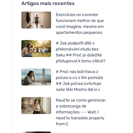
Artigos mais recentes
Exercícios no corredor
funcionam melhor do que
você imagina, mesmo em
apartamentos pequenos
# Jak podpořit dítě v
překonávání studu bez
tlaku ## Proč je důležité
přistupovat k tomu citlivě?
# Proč nás bolí hlava z
počasí a co s tím pomůže
## Jak počasí ovlivňuje
naše tělo Mnoho lidí si v
Naučte se como gerenciar
a sobrecarga de
informações --- Wait, I
need to translate properly
from C