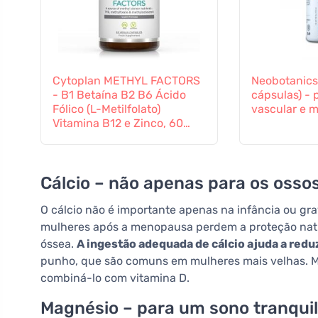
Cytoplan METHYL FACTORS
Neobotanics
- B1 Betaína B2 B6 Ácido
cápsulas) - 
Fólico (L-Metilfolato)
vascular e m
Vitamina B12 e Zinco, 60
cápsulas
Cálcio – não apenas para os osso
O cálcio não é importante apenas na infância ou gr
mulheres após a menopausa perdem a proteção natur
óssea.
A ingestão adequada de cálcio ajuda a reduz
punho, que são comuns em mulheres mais velhas. M
combiná-lo com vitamina D.
Magnésio – para um sono tranqui