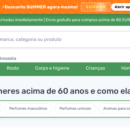
⚡
Desconto SUMMER agora mesmo!
SUMMER
Abrir a
achadas imediatamente |
Envio gratuito para compras acima de 80 EUR
Grossista
Rosto
Corpo e higiene
Crianças
Ho
heres acima de 60 anos e como el
Perfumes masculinos
Perfumes unissex
Aromas para ca