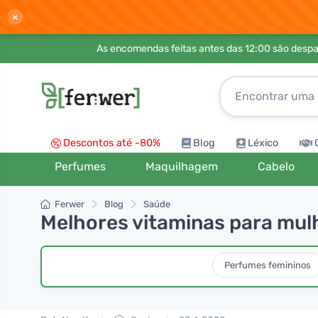
×
As encomendas feitas antes das 12:00 são desp
Descontos até -80%
Blog
Léxico
Perfumes
Maquilhagem
Cabelo
Ferwer
Blog
Saúde
Melhores vitaminas para mul
Perfumes femininos