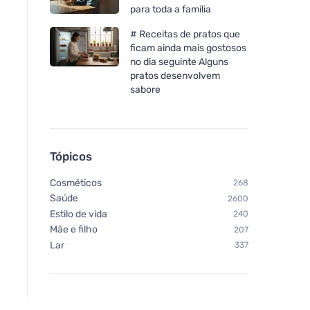
para toda a família
# Receitas de pratos que
ficam ainda mais gostosos
no dia seguinte Alguns
pratos desenvolvem
sabore
Tópicos
Cosméticos
268
Saúde
2600
Estilo de vida
240
Mãe e filho
207
Lar
337