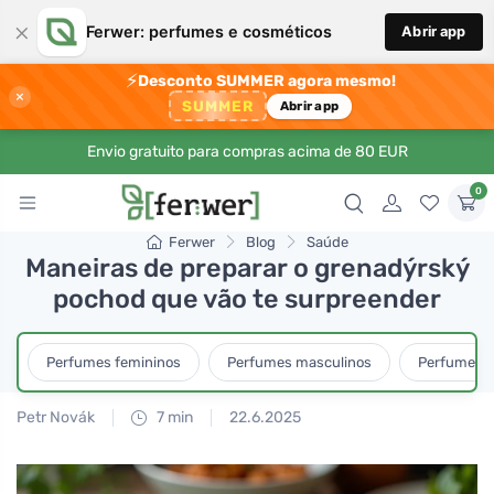
×
Ferwer: perfumes e cosméticos
Abrir app
⚡
Desconto SUMMER agora mesmo!
×
SUMMER
Abrir app
Envio gratuito para compras acima de 80 EUR
0
Ferwer
Blog
Saúde
Maneiras de preparar o grenadýrský
pochod que vão te surpreender
Perfumes femininos
Perfumes masculinos
Perfumes u
Petr Novák
7 min
22.6.2025