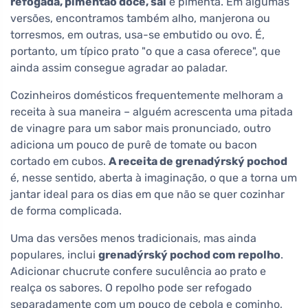
refogada, pimentão doce, sal
e pimenta. Em algumas
versões, encontramos também alho, manjerona ou
torresmos, em outras, usa-se embutido ou ovo. É,
portanto, um típico prato "o que a casa oferece", que
ainda assim consegue agradar ao paladar.
Cozinheiros domésticos frequentemente melhoram a
receita à sua maneira – alguém acrescenta uma pitada
de vinagre para um sabor mais pronunciado, outro
adiciona um pouco de purê de tomate ou bacon
cortado em cubos.
A receita de grenadýrský pochod
é, nesse sentido, aberta à imaginação, o que a torna um
jantar ideal para os dias em que não se quer cozinhar
de forma complicada.
Uma das versões menos tradicionais, mas ainda
populares, inclui
grenadýrský pochod com repolho
.
Adicionar chucrute confere suculência ao prato e
realça os sabores. O repolho pode ser refogado
separadamente com um pouco de cebola e cominho,