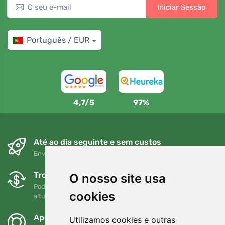
Iniciar Sessão
Português / EUR
4,7/5
97%
Até ao dia seguinte e sem custos
Envio gratuito para encomendas superiores a 80 EUR
Trocas e devoluções gratuitas
O nosso site usa
Pode devolver ou trocar a sua encomenda em qualquer
cookies
altura no prazo de 90 dias
Apoiamos a Trees.org
Utilizamos cookies e outras