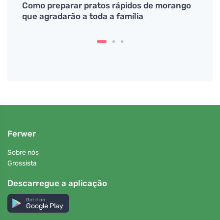
atum
Como preparar pratos rápidos de morango
Descu
bores
que agradarão a toda a família
todos
Ferwer
Sobre nós
Grossista
Descarregue a aplicação
Get it on
Google Play