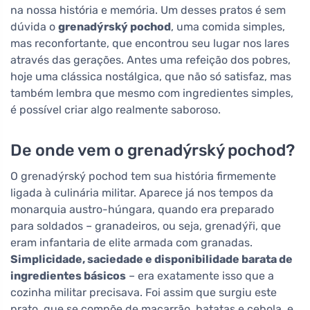
na nossa história e memória. Um desses pratos é sem
dúvida o
grenadýrský pochod
, uma comida simples,
mas reconfortante, que encontrou seu lugar nos lares
através das gerações. Antes uma refeição dos pobres,
hoje uma clássica nostálgica, que não só satisfaz, mas
também lembra que mesmo com ingredientes simples,
é possível criar algo realmente saboroso.
De onde vem o grenadýrský pochod?
O grenadýrský pochod tem sua história firmemente
ligada à culinária militar. Aparece já nos tempos da
monarquia austro-húngara, quando era preparado
para soldados – granadeiros, ou seja, grenadýři, que
eram infantaria de elite armada com granadas.
Simplicidade, saciedade e disponibilidade barata de
ingredientes básicos
– era exatamente isso que a
cozinha militar precisava. Foi assim que surgiu este
prato, que se compõe de macarrão, batatas e cebola, e