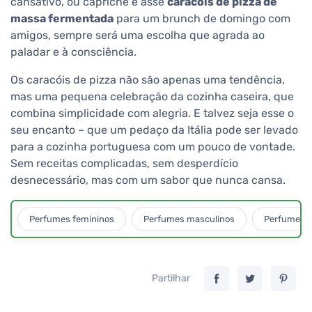
cansativo, ou capriche e asse
caracóis de pizza de
massa fermentada
para um brunch de domingo com
amigos, sempre será uma escolha que agrada ao
paladar e à consciência.
Os caracóis de pizza não são apenas uma tendência,
mas uma pequena celebração da cozinha caseira, que
combina simplicidade com alegria. E talvez seja esse o
seu encanto – que um pedaço da Itália pode ser levado
para a cozinha portuguesa com um pouco de vontade.
Sem receitas complicadas, sem desperdício
desnecessário, mas com um sabor que nunca cansa.
Perfumes femininos
Perfumes masculinos
Perfumes u
Partilhar