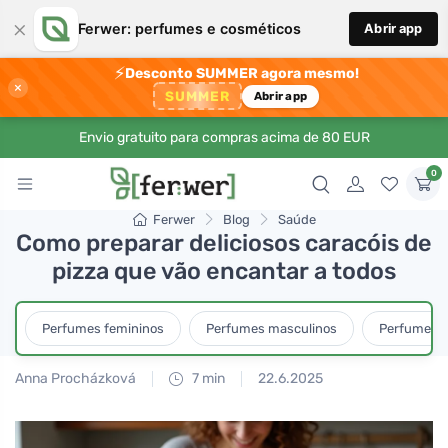
×
Ferwer: perfumes e cosméticos
Abrir app
⚡
Desconto SUMMER agora mesmo!
×
SUMMER
Abrir app
Envio gratuito para compras acima de 80 EUR
0
Ferwer
Blog
Saúde
Como preparar deliciosos caracóis de
pizza que vão encantar a todos
Perfumes femininos
Perfumes masculinos
Perfumes u
Anna Procházková
7 min
22.6.2025