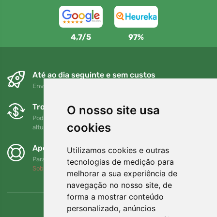
4,7/5
97%
Até ao dia seguinte e sem custos
Envio gratuito para encomendas superiores a 80 EUR
Trocas e devoluções gratuitas
O nosso site usa
Pode devolver ou trocar a sua encomenda em qualquer
cookies
altura no prazo de 90 dias
Apoiamos a Trees.org
Utilizamos cookies e outras
Para cada encomenda plantamos uma árvore! Leia mais
tecnologias de medição para
Sobre nós
.
melhorar a sua experiência de
navegação no nosso site, de
forma a mostrar conteúdo
personalizado, anúncios