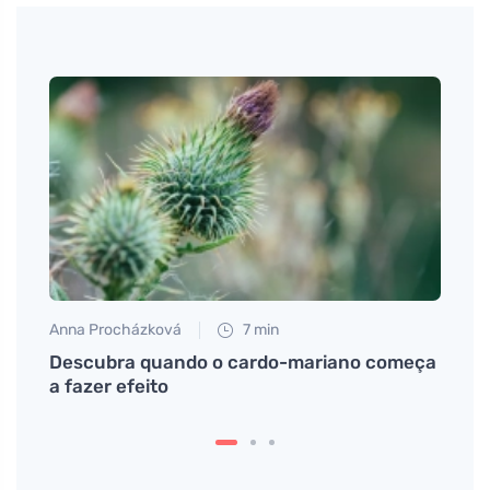
Anna Procházková
7 min
Anna 
e
Descubra quando o cardo-mariano começa
Descu
a fazer efeito
como 