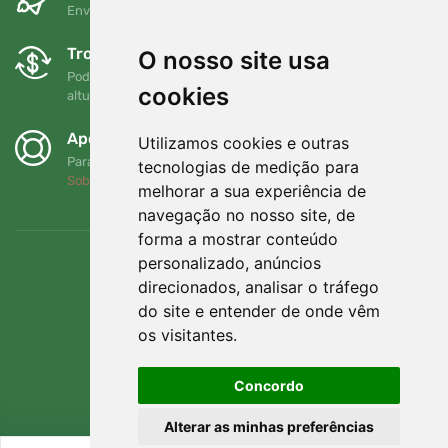
Envio gratuito para encomendas superiores a 80 EUR
Trocas e devoluções gratuitas
O nosso site usa
Pode devolver ou trocar a sua encomenda em qualquer
cookies
altura no prazo de 90 dias
Apoiamos a Trees.org
Utilizamos cookies e outras
Para cada encomenda plantamos uma árvore! Leia mais
tecnologias de medição para
Sobre nós
.
melhorar a sua experiência de
navegação no nosso site, de
forma a mostrar conteúdo
personalizado, anúncios
direcionados, analisar o tráfego
do site e entender de onde vêm
os visitantes.
Concordo
Alterar as minhas preferências