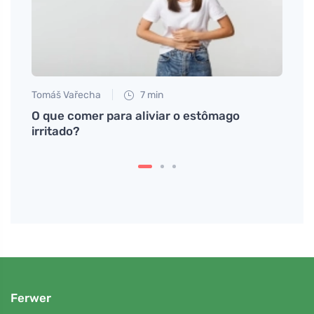
Tomáš Vařecha
7 min
Eva No
ima
O que comer para aliviar o estômago
Urtic
 sua
irritado?
está 
Ferwer