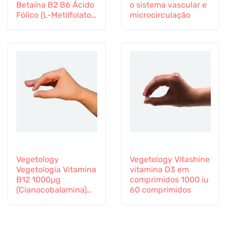
Betaína B2 B6 Ácido
o sistema vascular e
Fólico (L-Metilfolato)
microcirculação
Vitamina B12 e Zinco,
60 cápsulas
Vegetology
Vegetology Vitashine
Vegetologia Vitamina
vitamina D3 em
B12 1000µg
comprimidos 1000 iu
(Cianocobalamina)
60 comprimidos
libertação gradual
60 comprimidos