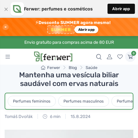
×
Ferwer: perfumes e cosméticos
Abrir app
⚡
Desconto SUMMER agora mesmo!
×
SUMMER
Abrir app
Envio gratuito para compras acima de 80 EUR
0
Ferwer
Blog
Saúde
Mantenha uma vesícula biliar
saudável com ervas naturais
Perfumes femininos
Perfumes masculinos
Perfumes u
Tomáš Dvořák
6 min
15.8.2024