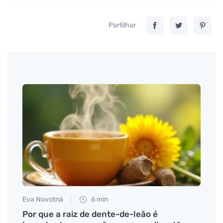
Partilhar
Eva Novotná
6 min
Petr N
éči o
Por que a raiz de dente-de-leão é
# A s