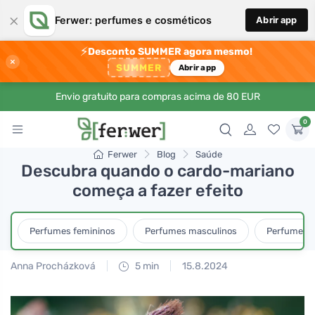
×
Ferwer: perfumes e cosméticos
Abrir app
⚡
Desconto SUMMER agora mesmo!
×
SUMMER
Abrir app
Envio gratuito para compras acima de 80 EUR
0
Ferwer
Blog
Saúde
Descubra quando o cardo-mariano
começa a fazer efeito
Perfumes femininos
Perfumes masculinos
Perfumes u
Anna Procházková
5 min
15.8.2024