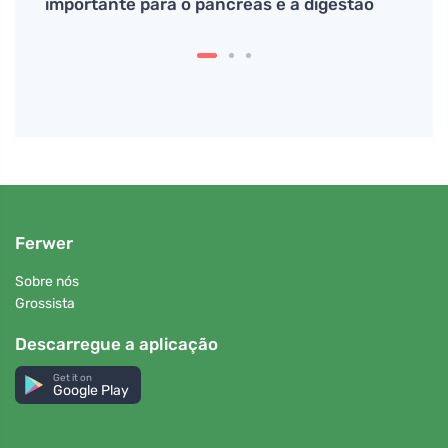
# O
importante para o pâncreas e a digestão
muit
Ferwer
Sobre nós
Grossista
Descarregue a aplicação
Get it on
Google Play