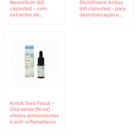
Neocellium (60
Glutathione Antiox
cápsulas) - com
(60 cápsulas) - para
extractos de
desintoxicação e
cogumelos vitais e
apoio imunitário
ginseng
Kvitok Soro Facial -
Chá Verde (10 ml) -
efeitos antioxidantes
e anti-inflamatórios