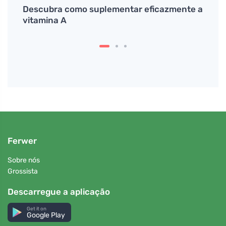
orpo
Descubra como suplementar eficazmente a
As me
vitamina A
para 
Ferwer
Sobre nós
Grossista
Descarregue a aplicação
Get it on
Google Play