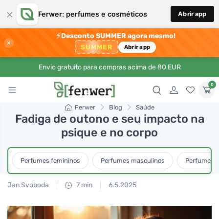
×
Ferwer: perfumes e cosméticos
Abrir app
⚡
Desconto SUMMER agora mesmo!
×
SUMMER
Abrir app
Envio gratuito para compras acima de 80 EUR
0
Ferwer
Blog
Saúde
Fadiga de outono e seu impacto na
psique e no corpo
Perfumes femininos
Perfumes masculinos
Perfumes u
Jan Svoboda
7 min
6.5.2025