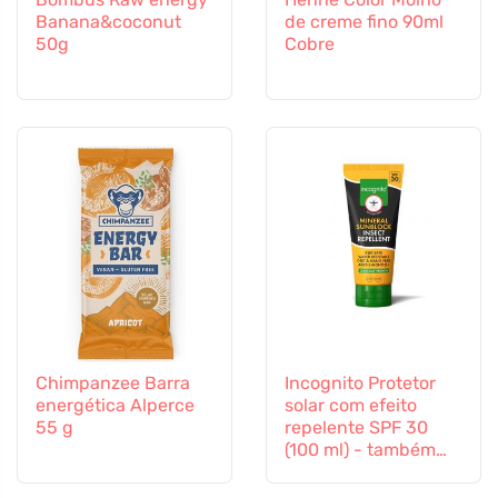
Banana&coconut
de creme fino 90ml
50g
Cobre
Chimpanzee Barra
Incognito Protetor
energética Alperce
solar com efeito
55 g
repelente SPF 30
(100 ml) - também
adequado para
crianças a partir dos