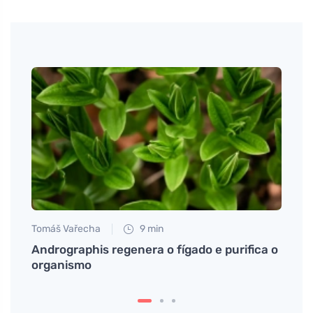
Tomáš Vařecha
9 min
Petr N
da de
Andrographis regenera o fígado e purifica o
# Jak
organismo
příro
jsou 