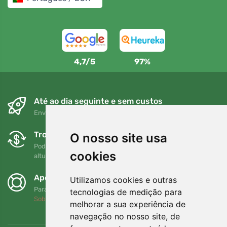
4,7/5
97%
Até ao dia seguinte e sem custos
Envio gratuito para encomendas superiores a 80 EUR
Trocas e devoluções gratuitas
O nosso site usa
Pode devolver ou trocar a sua encomenda em qualquer
cookies
altura no prazo de 90 dias
Apoiamos a Trees.org
Utilizamos cookies e outras
Para cada encomenda plantamos uma árvore! Leia mais
tecnologias de medição para
Sobre nós
.
melhorar a sua experiência de
navegação no nosso site, de