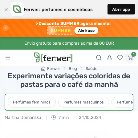
×
Ferwer: perfumes e cosméticos
Abrir app
⚡
Desconto SUMMER agora mesmo!
×
SUMMER
Abrir app
Envio gratuito para compras acima de 80 EUR
0
Ferwer
Blog
Saúde
Experimente variações coloridas de
pastas para o café da manhã
Perfumes femininos
Perfumes masculinos
Perfumes u
Martina Domanská
7 min
24.10.2024